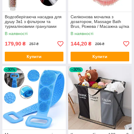
Водозберігаюча насадка для
Силіконова мочалка з
душу 3в1 з фільтром та
дозатором, Massage Bath
турмаліновими гранулами
Brus, Рожева / Масажна щітка
SPA ENERGY / Лійка для
для ванної / Мочалка для
В наявності
В наявності
душу
душу
179,90
144,20
₴
₴
257 ₴
206 ₴
Купити
Купити
–30%
–30%