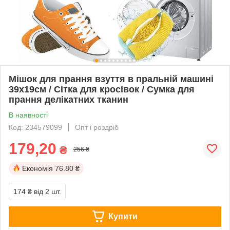
Мішок для прання взуття в пральній машині
39х19см / Сітка для кросівок / Сумка для
прання делікатних тканин
В наявності
Код: 234579099
Опт і роздріб
179,20
₴
256 ₴
Економія
76.80 ₴
174 ₴
від 2 шт.
Купити