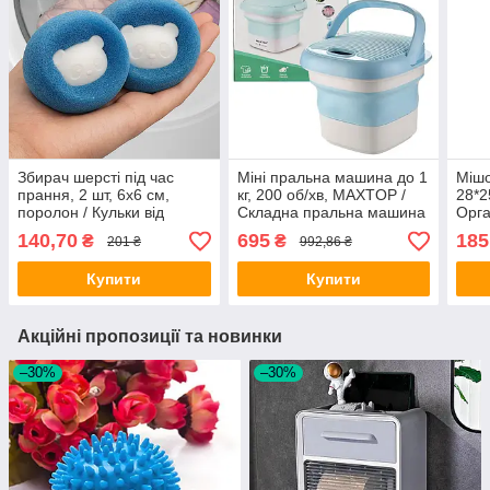
Збирач шерсті під час
Міні пральна машина до 1
Мішо
прання, 2 шт, 6х6 см,
кг, 200 об/хв, MAXTOP /
28*2
поролон / Кульки від
Складна пральна машина
Орга
шерсті / Кульки для
/ Машина для прання
взут
140,70
695
185
₴
₴
201 ₴
992,86 ₴
збирання шерсті / Кульки в
пра
пральну машину
Купити
Купити
Акційні пропозиції та новинки
–30%
–30%