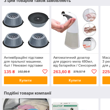
З цим товаром також замовляють
Антивібраційні підставки
Автоматичний дозатор
Маса
для пральної машинки,
для рідкого мила 480мл,
3 ре
4шт / Нековзні підставки
від батарейок / Сенсорний
для 
під меблі та техніку
диспенсер для мила
голо
135
263,60
225
₴
₴
192,86 ₴
376,57 ₴
наса
Купити
Купити
Подібні товари компанії