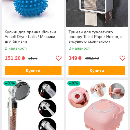
Кульки для прання білизни
Тримач для туалетного
Ansell Dryer balls / М'ячики
паперу Toilet Paper Holder, з
для білизни
висувною скринькою /
Настінний диспенсер для
В наявності
В наявності
паперу
151,20
349
₴
₴
216 ₴
498,57 ₴
Купити
Купити
–30%
–30%