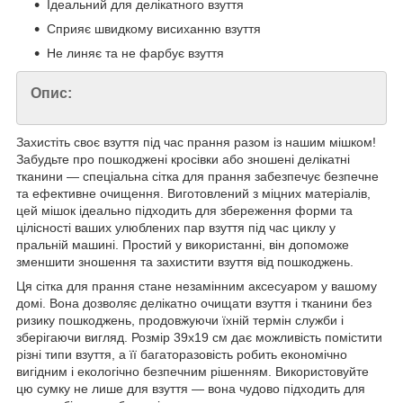
Ідеальний для делікатного взуття
Сприяє швидкому висиханню взуття
Не линяє та не фарбує взуття
Опис:
Захистіть своє взуття під час прання разом із нашим мішком!
Забудьте про пошкоджені кросівки або зношені делікатні
тканини — спеціальна сітка для прання забезпечує безпечне
та ефективне очищення. Виготовлений з міцних матеріалів,
цей мішок ідеально підходить для збереження форми та
цілісності ваших улюблених пар взуття під час циклу у
пральній машині. Простий у використанні, він допоможе
зменшити зношення та захистити взуття від пошкоджень.
Ця сітка для прання стане незамінним аксесуаром у вашому
домі. Вона дозволяє делікатно очищати взуття і тканини без
ризику пошкоджень, продовжуючи їхній термін служби і
зберігаючи вигляд. Розмір 39х19 см дає можливість помістити
різні типи взуття, а її багаторазовість робить економічно
вигідним і екологічно безпечним рішенням. Використовуйте
цю сумку не лише для взуття — вона чудово підходить для