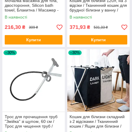
Мочалка масажна для тіла,
Кошик для білизни 120л, на 3
двостороння, Silicon bath
відсіки / Тканинний кошик для
towel, Блакитна / Масажер -
брудної білизни у ванну /
мочалка для тіла з ручкою
Контейнер для білизни
В наявності
В наявності
216,30
371,93
₴
₴
309 ₴
531,33 ₴
Купити
Купити
–30%
–30%
Трос для прочищення труб
Кошик для білизни складний
"Змійка" зі щупом, 60 см /
з 2 відсіками / Тканинний
Трос для чищення труб /
кошик / Ящик для білизни /
Трос для прочищення
Кошик-органайзер для