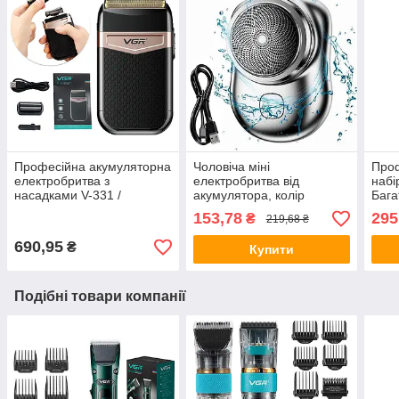
Професійна акумуляторна
Чоловіча міні
Про
електробритва з
електробритва від
набі
насадками V-331 /
акумулятора, колір
Бага
Дорожній шейвер /
Рандом / Акумуляторна
набі
153,78
295
₴
219,68 ₴
Триммер для вусів та
бритва / Дорожня
футл
бороди
електробритва
690,95
₴
Купити
Подібні товари компанії