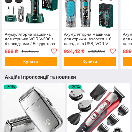
Акумуляторна машинка
Акумуляторна машинка
Аку
для стрижки VGR V-696 з
для стрижки волосся + 6
для 
4 насадками / Бездротова
насадок, з USB, VGR V-
наса
професійна машинка для
695 / Тример для стрижки
/ Бе
899
924,42
889
₴
₴
1 284,29 ₴
1 320,60 ₴
волосся
для 
Купити
Купити
Акційні пропозиції та новинки
–30%
–30%