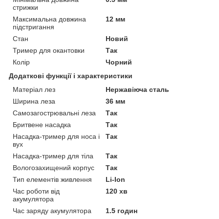
стрижки
Максимальна довжина
12 мм
підстригання
Стан
Новий
Тример для окантовки
Так
Колір
Чорний
Додаткові функції і характеристики
Матеріал лез
Нержавіюча сталь
Ширина леза
36 мм
Самозагострювальні леза
Так
Бритвене насадка
Так
Насадка-тример для носа і
Так
вух
Насадка-тример для тіла
Так
Вологозахищений корпус
Так
Тип елементів живлення
Li-Ion
Час роботи від
120 хв
акумулятора
Час заряду акумулятора
1.5 годин