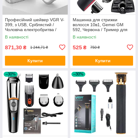
Професійний шейвер VGR V-
Машинка для стрижки
399, з USB, Сріблястий /
волосся 10в1, Gemei GM
Чоловіча електробритва /
592, Червона / Тример для
Портативна акумуляторна
стрижки вусів, бороди /
В наявності
В наявності
бритва
Електробритва
871,30
525
₴
₴
1 244,71 ₴
750 ₴
Купити
Купити
–30%
–30%