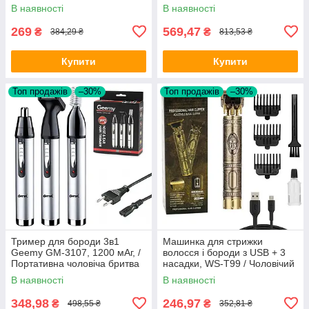
триммер для чоловіків
бороди / Акумуляторний
В наявності
В наявності
тример для носа
269
569,47
₴
₴
384,29 ₴
813,53 ₴
Купити
Купити
Топ продажів
–30%
Топ продажів
–30%
Тример для бороди 3в1
Машинка для стрижки
Geemy GM-3107, 1200 мАг, /
волосся і бороди з USB + 3
Портативна чоловіча бритва
насадки, WS-T99 / Чоловічий
для обличчя, носа та вух
акумуляторний тример для
В наявності
В наявності
стрижки
348,98
246,97
₴
₴
498,55 ₴
352,81 ₴