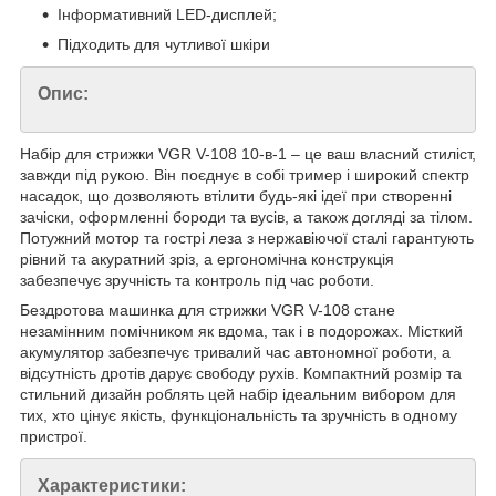
Інформативний LED-дисплей;
Підходить для чутливої шкіри
Опис:
Набір для стрижки VGR V-108 10-в-1 – це ваш власний стиліст,
завжди під рукою. Він поєднує в собі тример і широкий спектр
насадок, що дозволяють втілити будь-які ідеї при створенні
зачіски, оформленні бороди та вусів, а також догляді за тілом.
Потужний мотор та гострі леза з нержавіючої сталі гарантують
рівний та акуратний зріз, а ергономічна конструкція
забезпечує зручність та контроль під час роботи.
Бездротова машинка для стрижки VGR V-108 стане
незамінним помічником як вдома, так і в подорожах. Місткий
акумулятор забезпечує тривалий час автономної роботи, а
відсутність дротів дарує свободу рухів. Компактний розмір та
стильний дизайн роблять цей набір ідеальним вибором для
тих, хто цінує якість, функціональність та зручність в одному
пристрої.
Характеристики: