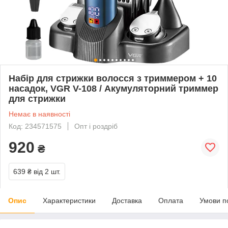
Набір для стрижки волосся з триммером + 10
насадок, VGR V-108 / Акумуляторний триммер
для стрижки
Немає в наявності
Код: 234571575
Опт і роздріб
920
₴
639 ₴
від 2 шт.
Опис
Характеристики
Доставка
Оплата
Умови п