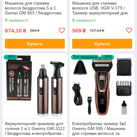
Машинка для стрижки
Машинка для стрижки
волосся бездротова 5 в 1
волосся USB, VGR V-179 /
Gemei GM 853 / Бездротова
Тример акумуляторний для
машинка для волосся
стрижки бороди
В наявності
В наявності
674,10
509
₴
₴
963 ₴
727,14 ₴
Купити
Купити
–30%
Топ продажів
–30%
Акумуляторний триммер для
Електробритва тример 3в1
гоління 2 в 1 Geemy GM-3112
Geemy GM 595 / Машинка
/ Бездротова електробритва -
для стрижки волосся та