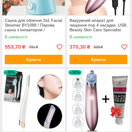
Сауна для обличчя 2в1 Facial
Вакуумний апарат для
Steamer BY1088 / Парова
чищення пор 4 насадки, USB,
сауна з іонізатором /
Beauty Skin Care Specialist
Розпарювач з регулюванням
XN-8030, Рожевий /
В наявності
В наявності
пара
Дефузний очищувач пор
553,70
370,30
₴
₴
791 ₴
529 ₴
Купити
Купити
–30%
–30%