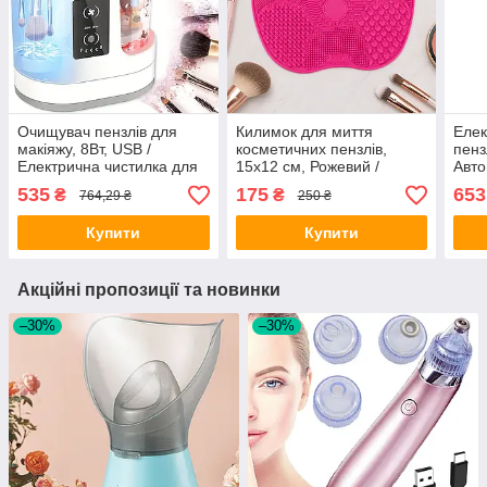
Очищувач пензлів для
Килимок для миття
Елек
макіяжу, 8Вт, USB /
косметичних пензлів,
пенз
Електрична чистилка для
15х12 см, Рожевий /
Авто
пензлів / Звуковий очисник
Силіконова подушка для
для 
535
175
653
₴
₴
764,29 ₴
250 ₴
для пензлів
чищення щіточок для
пенз
макіяжу
Купити
Купити
Акційні пропозиції та новинки
–30%
–30%