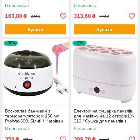
Силіконова щітка
Кожный очиститель
В наявності
В наявності
163,80
313,60
₴
₴
234 ₴
448 ₴
Купити
Купити
–30%
–30%
Воскоплав банковий з
Електрична сушарка пензлів
терморегулятором 150 мл
для макіяжу на 12 отворів LY-
ProWax300, Білий / Нагрівач
610 / Сушка для пензлів з
для воску / Воскоплав для
контролем температури
В наявності
В наявності
епіляції
350
399,70
₴
₴
500 ₴
571 ₴