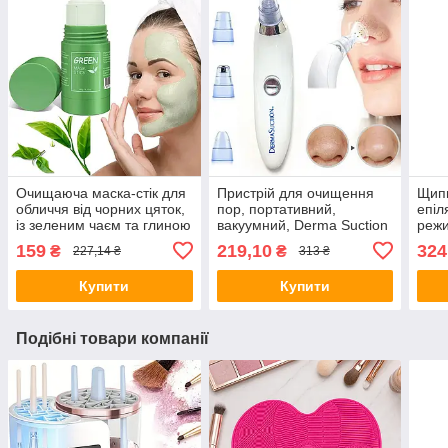
Очищаюча маска-стік для
Пристрій для очищення
Щипц
обличчя від чорних цяток,
пор, портативний,
епіл
із зеленим чаєм та глиною
вакуумний, Derma Suction
режи
/ Тверда маска для
/ Косметичний очищувач
Плой
159
219,10
324
₴
₴
227,14 ₴
313 ₴
чищення шкіри
чорних цяток
для 
Купити
Купити
Подібні товари компанії