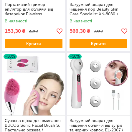
Портативний тример-
Вакуумний апарат для
епілятор для обличчя від
чищення пор Beauty Skin
батарейок Flawless
Care Specialist XN-8030 +
Dermaplane GLO / Тример
Маска для очищення пор
В наявності
В наявності
для брів з підсвічуванням
153,30
566,30
₴
₴
219 ₴
809 ₴
Купити
Купити
–30%
–30%
Сучасна щітка для вмивання
Вакуумний апарат для
BUCOS Sonic Facial Brush S,
чищення обличчя від вугрів
Пастельно рожева /
та чорних крапок, EL-2367 /