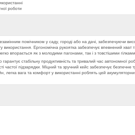
використанні
тної роботи
амінним помічником у саду, городі або на дачі, забезпечуючи висок
стоту використання. Ергономічна рукоятка забезпечує впевнений хват
легко впорається як з молодими пагонами, так і з товстішими гілками
о гарантує стабільну продуктивність та тривалий час автономної ро
ті частої підзарядки. Міцний та зручний кейс забезпечує безпечне т
н, легка вага та комфорт у використанні роблять цей акумуляторн