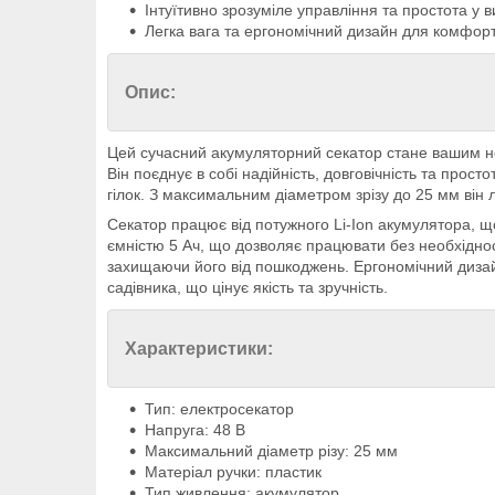
Інтуїтивно зрозуміле управління та простота у 
Легка вага та ергономічний дизайн для комфор
Опис:
Цей сучасний акумуляторний секатор стане вашим нез
Він поєднує в собі надійність, довговічність та про
гілок. З максимальним діаметром зрізу до 25 мм він 
Секатор працює від потужного Li-Ion акумулятора, щ
ємністю 5 Ач, що дозволяє працювати без необхіднос
захищаючи його від пошкоджень. Ергономічний дизай
садівника, що цінує якість та зручність.
Характеристики:
Тип: електросекатор
Напруга: 48 В
Максимальний діаметр різу: 25 мм
Матеріал ручки: пластик
Тип живлення: акумулятор