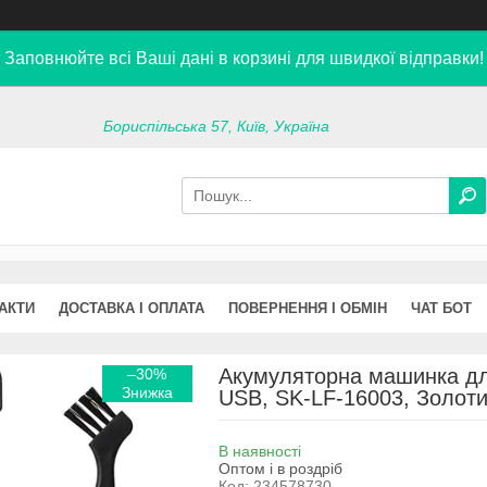
Заповнюйте всі Ваші дані в корзині для швидкої відправки!
Бориспільська 57, Київ, Україна
АКТИ
ДОСТАВКА І ОПЛАТА
ПОВЕРНЕННЯ І ОБМІН
ЧАТ БОТ
Акумуляторна машинка для
–30%
USB, SK-LF-16003, Золоти
В наявності
Оптом і в роздріб
Код:
234578730