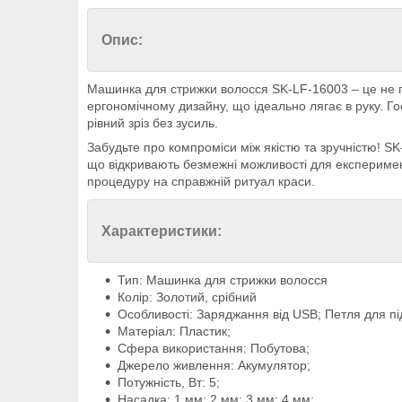
Опис:
Машинка для стрижки волосся SK-LF-16003 – це не про
ергономічному дизайну, що ідеально лягає в руку. Гос
рівний зріз без зусиль.
Забудьте про компроміси між якістю та зручністю! SK
що відкривають безмежні можливості для експеримент
процедуру на справжній ритуал краси.
Характеристики:
Тип: Машинка для стрижки волосся
Колір: Золотий, срібний
Особливості: Заряджання від USB; Петля для пі
Матеріал: Пластик;
Сфера використання: Побутова;
Джерело живлення: Акумулятор;
Потужність, Вт: 5;
Насадка: 1 мм; 2 мм; 3 мм; 4 мм;