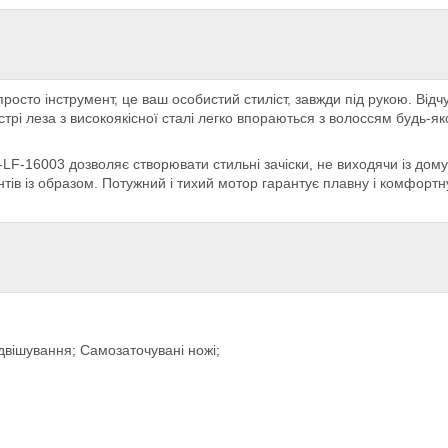
сто інструмент, це ваш особистий стиліст, завжди під рукою. Відчу
трі леза з високоякісної сталі легко впораються з волоссям будь-як
-LF-16003 дозволяє створювати стильні зачіски, не виходячи із дому
ів із образом. Потужний і тихий мотор гарантує плавну і комфортн
двішування; Самозаточувані ножі;