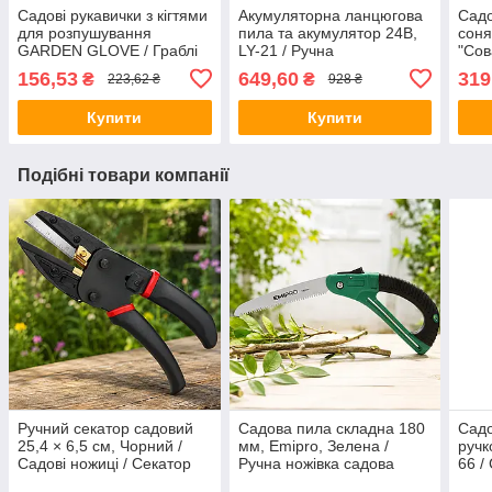
Садові рукавички з кігтями
Акумуляторна ланцюгова
Садо
для розпушування
пила та акумулятор 24В,
соня
GARDEN GLOVE / Граблі
LY-21 / Ручна
"Сов
рукавички для городу з
електропилка для саду /
світ
156,53
649,60
319
₴
₴
223,62 ₴
928 ₴
пластиковими
Міні пила акумуляторна
ліхт
наконечниками
Купити
Купити
Подібні товари компанії
Ручний секатор садовий
Садова пила складна 180
Садо
25,4 × 6,5 см, Чорний /
мм, Emipro, Зелена /
ручк
Садові ножиці / Секатор
Ручна ножівка садова
66 /
для обрізки дерев / Ножиці
розкладна / Сталева пила
поса