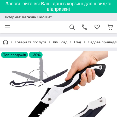
Заповнюйте всі Ваші дані в корзині для швидкої
відправки!
Інтернет магазин CoolCat
Товари та послуги
Дім і сад
Сад
Садове приладд
Топ продажів
–30%