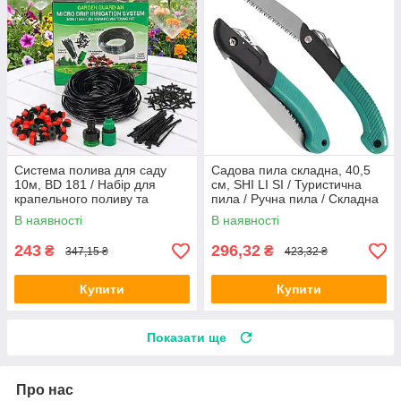
Система полива для саду
Садова пила складна, 40,5
10м, BD 181 / Набір для
см, SHI LI SI / Туристична
крапельного поливу та
пила / Ручна пила / Складна
охолодження / Насадка для
ножовка по дереву
В наявності
В наявності
поливу
243
296,32
₴
₴
347,15 ₴
423,32 ₴
Купити
Купити
Показати ще
Про нас