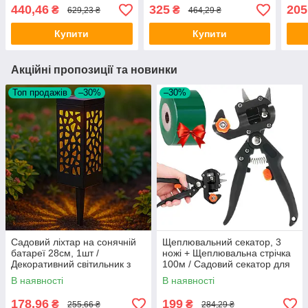
секатор
для обрізки дерев
лопа
440,46
325
205
₴
₴
629,23 ₴
464,29 ₴
мультифункціональні
Купити
Купити
Акційні пропозиції та новинки
Топ продажів
–30%
–30%
Садовий ліхтар на сонячній
Щеплювальний секатор, 3
батареї 28см, 1шт /
ножі + Щеплювальна стрічка
Декоративний світильник з
100м / Садовий секатор для
датчиком руху / Вуличний
обрізання та щеплення
В наявності
В наявності
ліхтар
дерев
178,96
199
₴
₴
255,66 ₴
284,29 ₴