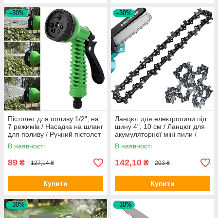
–30%
–30%
Пістолет для поливу 1/2", на
Ланцюг для електропили під
7 режимів / Насадка на шланг
шину 4", 10 см / Ланцюг для
для поливу / Ручний пістолет
акумуляторної міні пили /
розпилювач
Запасний пиляльний ланцюг
В наявності
В наявності
89
142,10
₴
₴
127,14 ₴
203 ₴
Купити
Купити
–30%
–30%