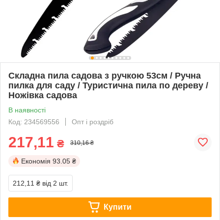
Складна пила садова з ручкою 53см / Ручна
пилка для саду / Туристична пила по дереву /
Ножівка садова
В наявності
Код: 234569556
Опт і роздріб
217,11
₴
310,16 ₴
Економія
93.05 ₴
212,11 ₴
від 2 шт.
Купити