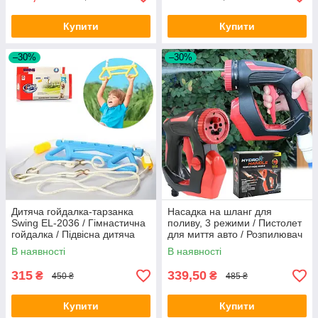
Купити
Купити
–30%
–30%
Дитяча гойдалка-тарзанка
Насадка на шланг для
Swing EL-2036 / Гімнастична
поливу, 3 режими / Пистолет
гойдалка / Підвісна дитяча
для миття авто / Розпилювач
гойдалка / Підвісна гойдалка
на шланг
В наявності
В наявності
315
339,50
₴
₴
450 ₴
485 ₴
Купити
Купити