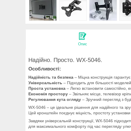
Опис
Надійно. Просто. WX-5046.
Особливості:
Надійність та безпека
– Міцна конструкція гарантує
Універсальність
– Підходить для більшості моделей 
Проста установка
– Легко встановити самостійно, е
Економія простору
– Звільняє місце, телевізор кріпи
Регулювання кута огляду
– Зручний перегляд з будь
WX-5046 – це ідеальне рішення для надійного та зруч
Цей кронштейн поєднує міцність, простоту установки 
Завдяки універсальній конструкції, WX-5046 підходи
для максимального комфорту під час перегляду улюб