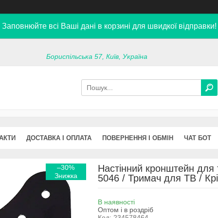
Заповнюйте всі Ваші дані в корзині для швидкої відправки!
Бориспільська 57, Київ, Україна
АКТИ
ДОСТАВКА І ОПЛАТА
ПОВЕРНЕННЯ І ОБМІН
ЧАТ БОТ
Настінний кронштейн для т
–30%
5046 / Тримач для ТВ / Кр
В наявності
Оптом і в роздріб
Код:
234578464