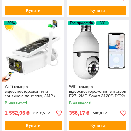
Купити
Купити
–30%
Топ продажів
–30%
WiFi камера
WIFI камера
відеоспостереження із
відеоспостереження в патрон
сонячною панеллю, 3MP /
Е27, 2MP, Smart 3120S-DPXY
Вулична камера
/ Бездротова IP камера
В наявності
В наявності
спостереження / Зовнішня
лампочка
камера
1 552,96
356,17
₴
₴
2 218,51 ₴
508,81 ₴
Купити
Купити