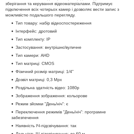
зберігання та керування відеоматеріалами. Підтримує
підключення всіх чотирьох камер і дозволяє вести запис з
можливістю подальшого перегляду.
Тип товару: набір відеоспостереження
Інтерфейс: дротовий
Тип комплекту: IP
Застосування: внутрішнє/вуличне
Тип камери: AHD
Тип матриці: CMOS
Фізичний розмір матриці: 1/4"
Дозвіл матриці: 0,3 Mpx
Роздільна здатність відео: 1080p
Зображення зображення: кольорове
Режим зйомки "День/ніч": є
Переключення режимів "День/ніч": програмне
забезпечення
Наявність ІЧ-підсвічування: так
Дальність ІЧ-підсвічування: до 60 м