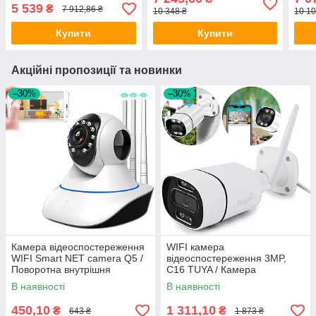
для відеоспостереження
Вуличні IP-камери /
каме
5 539
₴
7 912,86 ₴
10 348 ₴
10 10
Система
віде
відеоспостереження
дом
Купити
Купити
Акційні пропозиції та новинки
–30%
–30%
Камера відеоспостереження
WIFI камера
WIFI Smart NET camera Q5 /
відеоспостереження 3MP,
Поворотна внутрішня
C16 TUYA / Камера
розумна IP камера
зовнішнього
В наявності
В наявності
відеоспостереження /
Вулична камера вайфай
450,10
1 311,10
₴
₴
643 ₴
1 873 ₴