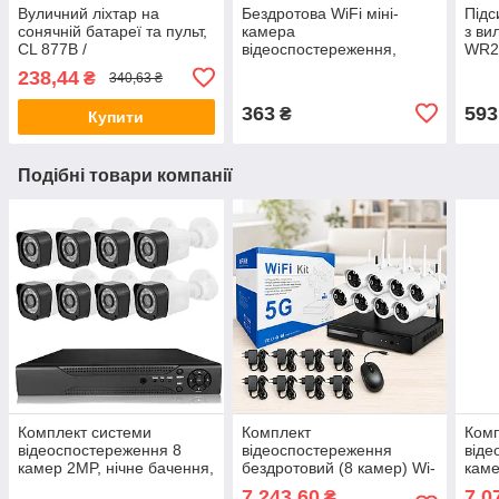
Вуличний ліхтар на
Бездротова WiFi міні-
Підс
сонячній батареї та пульт,
камера
з ви
CL 877B /
відеоспостереження,
WR29
Водонепроникний
FullHD, A9 / Портативна ip
фай /
238,44
₴
340,63 ₴
світильник з датчиком руху
камера
Вай
відеоспостереження
363
593
₴
Купити
Подібні товари компанії
Комплект системи
Комплект
Ком
відеоспостереження 8
відеоспостереження
віде
камер 2MP, нічне бачення,
бездротовий (8 камер) Wi-
каме
Aerbes AB-C232 / Набір
Fi, 2.0 Мп, 5G, Білий /
Мп, 
7 243,60
7 0
₴