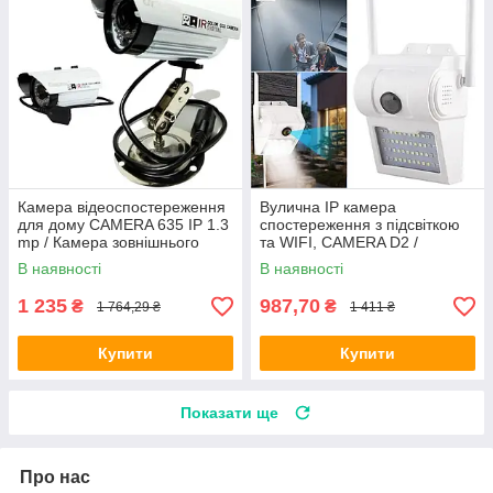
Камера відеоспостереження
Вулична IP камера
для дому CAMERA 635 IP 1.3
спостереження з підсвіткою
mp / Камера зовнішнього
та WIFI, CAMERA D2 /
спостереження
Зовнішня відеокамера / Вай-
В наявності
В наявності
фай камера для дому
1 235
987,70
₴
₴
1 764,29 ₴
1 411 ₴
Купити
Купити
Показати ще
Про нас