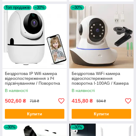
Топ продажів
–30%
–30%
Бездротова IP Wifi камера
Бездротова WiFi камера
відеоспостереження з ІЧ
відеоспостереження
підсвічуванням / Поворотна
поворотна I-100AG / Камера
камера з датчиком руху
з трьома антенами 2,4 та 5
В наявності
В наявності
ГГц
502,60
415,80
₴
₴
718 ₴
594 ₴
Купити
Купити
–30%
–30%