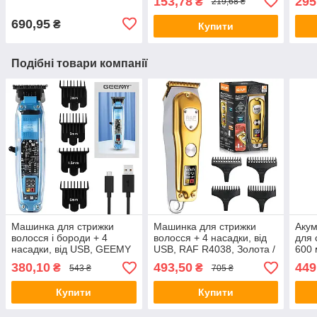
153,78
295
₴
219,68 ₴
Триммер для вусів та
бритва / Дорожня
футл
бороди
електробритва
690,95
₴
Купити
Подібні товари компанії
Машинка для стрижки
Машинка для стрижки
Аку
волосся і бороди + 4
волосся + 4 насадки, від
для 
насадки, від USB, GEEMY
USB, RAF R4038, Золота /
600 
GM8007 / Бездротовий
Акумуляторна машинка
/ Бе
380,10
493,50
449
₴
₴
543 ₴
705 ₴
тример акумуляторний
для стрижки / Тример для
воло
стрижки
маш
Купити
Купити