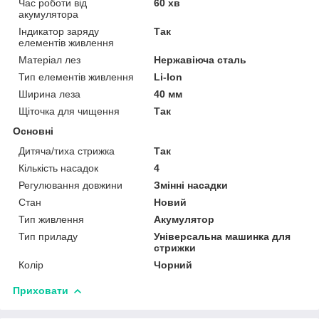
Час роботи від
60 хв
акумулятора
Індикатор заряду
Так
елементів живлення
Матеріал лез
Нержавіюча сталь
Тип елементів живлення
Li-Ion
Ширина леза
40 мм
Щіточка для чищення
Так
Основні
Дитяча/тиха стрижка
Так
Кількість насадок
4
Регулювання довжини
Змінні насадки
Стан
Новий
Тип живлення
Акумулятор
Тип приладу
Універсальна машинка для
стрижки
Колір
Чорний
Приховати