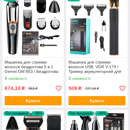
Машинка для стрижки
Машинка для стрижки
волосся бездротова 5 в 1
волосся USB, VGR V-179 /
Gemei GM 853 / Бездротова
Тример акумуляторний для
машинка для волосся
стрижки бороди
В наявності
В наявності
674,10
509
₴
₴
963 ₴
727,14 ₴
Купити
Купити
Топ продажів
–30%
Топ продажів
–30%