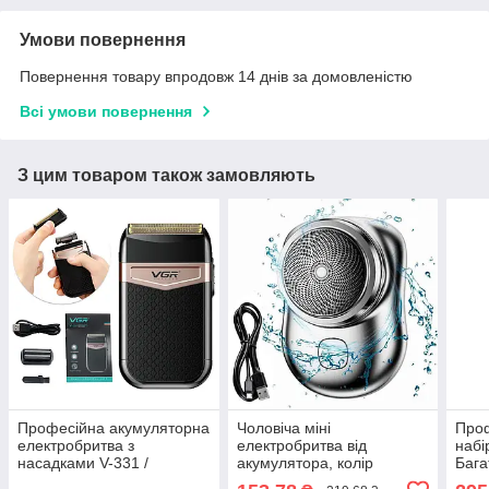
Умови повернення
Повернення товару впродовж 14 днів за домовленістю
Всі умови повернення
З цим товаром також замовляють
Професійна акумуляторна
Чоловіча міні
Про
електробритва з
електробритва від
набі
насадками V-331 /
акумулятора, колір
Бага
Дорожній шейвер /
Рандом / Акумуляторна
набі