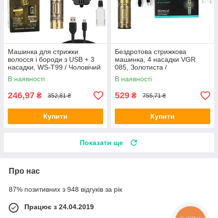
Машинка для стрижки
Бездротова стрижкова
волосся і бороди з USB + 3
машинка, 4 насадки VGR
насадки, WS-T99 / Чоловічий
085, Золотиста /
акумуляторний тример для
Акумуляторна машинка /
В наявності
В наявності
стрижки
Тример
246,97
529
₴
₴
352,81 ₴
755,71 ₴
Купити
Купити
Показати ще
Про нас
87% позитивних з 948 відгуків за рік
Працює з 24.04.2019