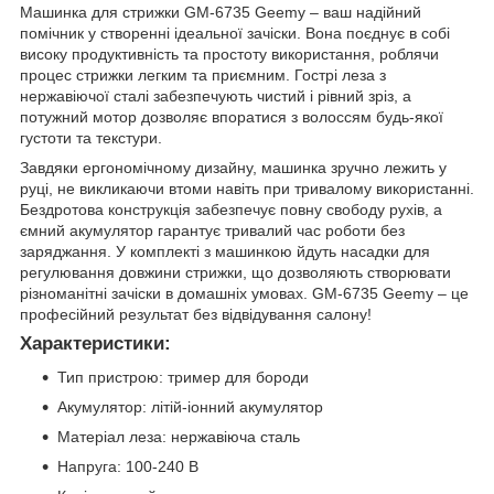
Машинка для стрижки GM-6735 Geemy – ваш надійний
помічник у створенні ідеальної зачіски. Вона поєднує в собі
високу продуктивність та простоту використання, роблячи
процес стрижки легким та приємним. Гострі леза з
нержавіючої сталі забезпечують чистий і рівний зріз, а
потужний мотор дозволяє впоратися з волоссям будь-якої
густоти та текстури.
Завдяки ергономічному дизайну, машинка зручно лежить у
руці, не викликаючи втоми навіть при тривалому використанні.
Бездротова конструкція забезпечує повну свободу рухів, а
ємний акумулятор гарантує тривалий час роботи без
заряджання. У комплекті з машинкою йдуть насадки для
регулювання довжини стрижки, що дозволяють створювати
різноманітні зачіски в домашніх умовах. GM-6735 Geemy – це
професійний результат без відвідування салону!
Характеристики:
Тип пристрою: тример для бороди
Акумулятор: літій-іонний акумулятор
Матеріал леза: нержавіюча сталь
Напруга: 100-240 В