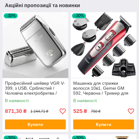
Акційні пропозиції та новинки
–30%
–30%
Професійний шейвер VGR V-
Машинка для стрижки
399, з USB, Сріблястий /
волосся 10в1, Gemei GM
Чоловіча електробритва /
592, Червона / Тример для
Портативна акумуляторна
стрижки вусів, бороди /
В наявності
В наявності
бритва
Електробритва
871,30
525
₴
₴
1 244,71 ₴
750 ₴
Купити
Купити
–30%
–30%