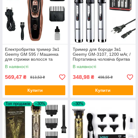
Електробритва тример 3в1
Тример для бороди 3в1
Geemy GM 595 / Машинка
Geemy GM-3107, 1200 мАг, /
для стрижки волосся та
Портативна чоловіча бритва
бороди / Акумуляторний
для обличчя, носа та вух
В наявності
В наявності
тример для носа
569,47
348,98
₴
₴
813,53 ₴
498,55 ₴
Купити
Купити
Топ продажів
–30%
–30%