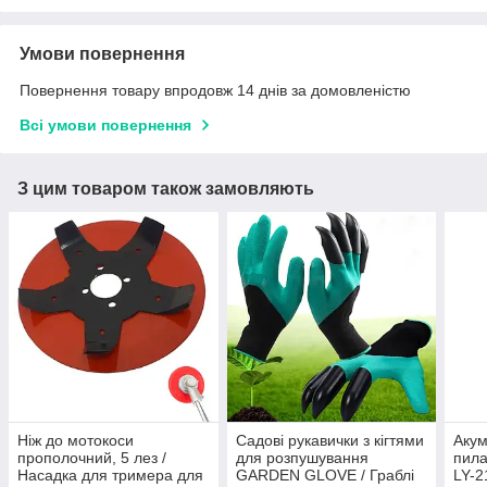
Умови повернення
Повернення товару впродовж 14 днів за домовленістю
Всі умови повернення
З цим товаром також замовляють
Ніж до мотокоси
Садові рукавички з кігтями
Акум
прополочний, 5 лез /
для розпушування
пила
Насадка для тримера для
GARDEN GLOVE / Граблі
LY-2