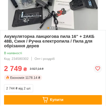
Акумуляторна ланцюгова пила 16" + 2АКБ
48В, Синя / Ручна електропила / Пила для
обрізання дерев
В наявності
Код: 234580302
Опт і роздріб
2 749
₴
3 927,14 ₴
Економія
1178.14 ₴
2 744 ₴
від 2 шт.
Купити