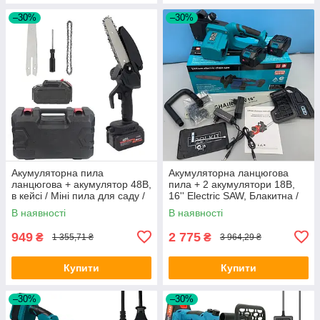
–30%
–30%
Акумуляторна пила
Акумуляторна ланцюгова
ланцюгова + акумулятор 48В,
пила + 2 акумулятори 18В,
в кейсі / Міні пила для саду /
16'' Electric SAW, Блакитна /
Електрична ручна пила
Електропила на акумуляторі
В наявності
В наявності
949
2 775
₴
₴
1 355,71 ₴
3 964,29 ₴
Купити
Купити
–30%
–30%