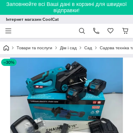
Заповнюйте всі Ваші дані в корзині для швидкої
відправки!
Інтернет магазин CoolCat
Товари та послуги
Дім і сад
Сад
Садова техніка т
–30%