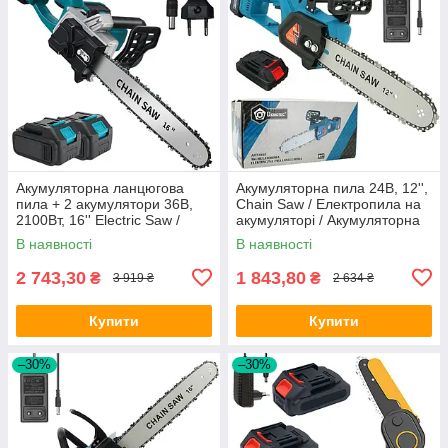
Акумуляторна ланцюгова
Акумуляторна пила 24В, 12'',
пила + 2 акумулятори 36В,
Chain Saw / Електропила на
2100Вт, 16'' Electric Saw /
акумуляторі / Акумуляторна
Електропила / Пила на
ланцюгова пила
В наявності
В наявності
акумуляторі
2 743,30
1 843,80
₴
₴
3 919 ₴
2 634 ₴
Купити
Купити
–30%
–30%