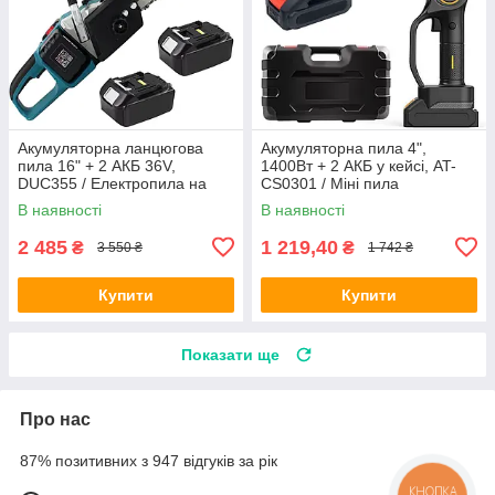
Акумуляторна ланцюгова
Акумуляторна пила 4",
пила 16" + 2 АКБ 36V,
1400Вт + 2 АКБ у кейсі, AT-
DUC355 / Електропила на
CS0301 / Міні пила
акумуляторі / Пила для
акумуляторна / Ручна
В наявності
В наявності
обрізання дерев
електропила
2 485
1 219,40
₴
₴
3 550 ₴
1 742 ₴
Купити
Купити
Показати ще
Про нас
87% позитивних з 947 відгуків за рік