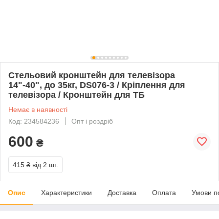
Стельовий кронштейн для телевізора
14"-40", до 35кг, DS076-3 / Кріплення для
телевізора / Кронштейн для ТБ
Немає в наявності
Код: 234584236
Опт і роздріб
600
₴
415 ₴
від 2 шт.
Опис
Характеристики
Доставка
Оплата
Умови п