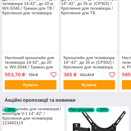
Настінний кронштейн для
Кронштейн для телевізора
Наст
телевізора 14-42", до 20
14"-42", до 35 кг, (CP302) /
теле
кг, WX-5046 / Тримач для
Кріплення для телевізора
кг, 
ТВ / Кріплення для
/ Кріплення для ТБ
для 
553,70
365
595
₴
₴
791 ₴
521,43 ₴
телевізора
теле
Купити
Купити
Акційні пропозиції та новинки
–30%
Топ продажів
–30%