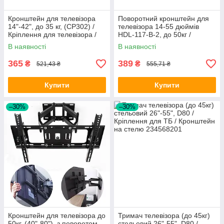
Кронштейн для телевізора
Поворотний кронштейн для
14"-42", до 35 кг, (CP302) /
телевізора 14-55 дюймів
Кріплення для телевізора /
HDL-117-B-2, до 50кг /
Кріплення для ТБ
Настінне кріплення для
В наявності
В наявності
телевізора та монітора
365
389
₴
₴
521,43 ₴
555,71 ₴
Купити
Купити
–30%
–30%
Кронштейн для телевізора до
Тримач телевізора (до 45кг)
50кг, (40"-80"), з поворотом
стельовий 26"-55", D80 /