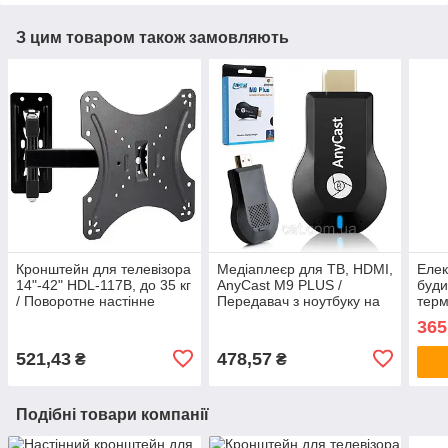
З цим товаром також замовляють
Кронштейн для телевізора
Медіаплеєр для ТВ, HDMI,
Елек
14"-42" HDL-117B, до 35 кг
AnyCast M9 PLUS /
буди
/ Поворотне настінне
Передавач з ноутбуку на
терм
кріплення для ТВ
телевізор / Ресівер /
від 
365
Трансмітер
годи
підс
521,43
478,57
₴
₴
Подібні товари компанії