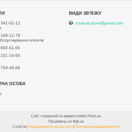
coolcat.prom@gmail.com
 341-01-12
р
 249-12-79
бслуговування клієнтів
 603-51-65
 101-14-60
 759-49-88
р
Сайт створений на маркетплейсі
Prom.ua
Продавець на Bigl.ua
CoolCat |
Поскаржитися на контент
|
Політика конфіденційності