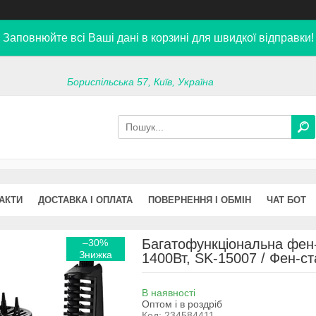
Заповнюйте всі Ваші дані в корзині для швидкої відправки!
Бориспільська 57, Київ, Україна
АКТИ
ДОСТАВКА І ОПЛАТА
ПОВЕРНЕННЯ І ОБМІН
ЧАТ БОТ
Багатофункціональна фен-
–30%
1400Вт, SK-15007 / Фен-с
В наявності
Оптом і в роздріб
Код:
234584411