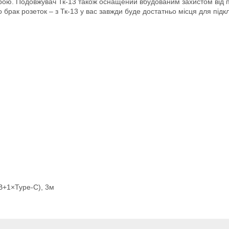
истрою. Подовжувач Тк-13 також оснащений вбудованим захистом від
брак розеток – з Тк-13 у вас завжди буде достатньо місця для підк
B+1×Type-C), 3м