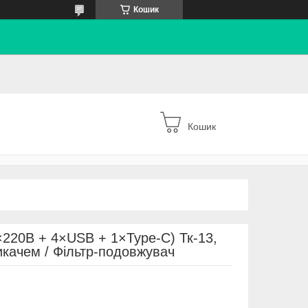
Кошик
Кошик
220В + 4×USB + 1×Type-C) Тк-13,
икачем / Фільтр-подовжувач