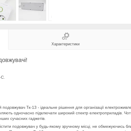
Характеристики
овжувачі!
-C.
 подовжувач Тк-13 - ідеальне рішення для організації електроживл
ляють одночасно підключати широкий спектр електроприладів. Чот
нших сучасних гаджетів.
тити подовжувач у будь-якому зручному місці, не обмежуючись близ