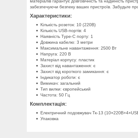
матеріалів гарантує довговічність та надійність пр
забезпечуючи безпеку ваших пристроїв. Забудьте про 
Характеристики:
Кількість розеток: 10 (220В)
Кількість USB-портів: 4
Наявність Type-C порту: 1
Довжина кабелю: 3 метри
Максимальне навантаження: 2500 Вт
Напруга: 220 В
Матеріал корпусу: пластик
Захист від навантаження: є
Захист від короткого замикання: є
Індикатор роботи: є
Вимикач: загальний
Тип вилки: європейський
Частота: 50 Гц
Комплектація:
Електричний подовжувач Тк-13 (10×220В+4×US
Упаковка