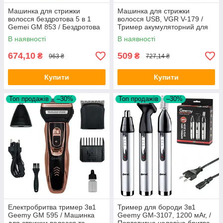
Машинка для стрижки
Машинка для стрижки
волосся бездротова 5 в 1
волосся USB, VGR V-179 /
Gemei GM 853 / Бездротова
Тример акумуляторний для
машинка для волосся
стрижки бороди
В наявності
В наявності
674,10
509
₴
₴
963 ₴
727,14 ₴
Купити
Купити
Топ продажів
–30%
Топ продажів
–30%
Електробритва тример 3в1
Тример для бороди 3в1
Geemy GM 595 / Машинка
Geemy GM-3107, 1200 мАг, /