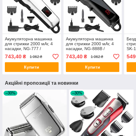
Акумуляторна машинка
Акумуляторна машинка
Безд
для стрижки 2000 мАг, 4
для стрижки 2000 мАг, 4
стри
насадки, NG-777 /
насадки, NG-888B /
SK-1
Бездротовий тример для
Чоловічий тример для
воло
743,40
743,40
549
₴
₴
1 062 ₴
1 062 ₴
стрижки
стрижки волосся і бороди
маш
Купити
Купити
Акційні пропозиції та новинки
–30%
–30%