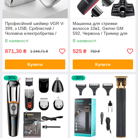
Професійний шейвер VGR V-
Машинка для стрижки
399, з USB, Сріблястий /
волосся 10в1, Gemei GM
Чоловіча електробритва /
592, Червона / Тример для
Портативна акумуляторна
стрижки вусів, бороди /
В наявності
В наявності
бритва
Електробритва
871,30
525
₴
₴
1 244,71 ₴
750 ₴
Купити
Купити
–30%
–30%