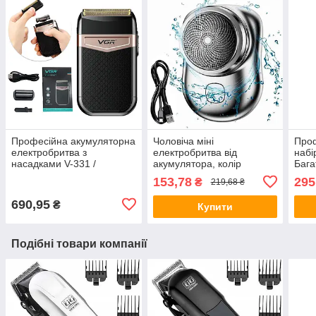
Професійна акумуляторна
Чоловіча міні
Про
електробритва з
електробритва від
набі
насадками V-331 /
акумулятора, колір
Бага
Дорожній шейвер /
Рандом / Акумуляторна
набі
153,78
295
₴
219,68 ₴
Триммер для вусів та
бритва / Дорожня
футл
бороди
електробритва
690,95
₴
Купити
Подібні товари компанії