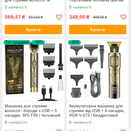
для стрижки волосся та
Портативна чоловіча бритва
бороди / Акумуляторний
для обличчя, носа та вух
В наявності
В наявності
тример для носа
569,47
348,98
₴
₴
813,53 ₴
498,55 ₴
Купити
Купити
Топ продажів
–30%
–30%
Машинка для стрижки
Акумуляторна машинка для
волосся і бороди з USB + 3
стрижки від USB + 4 насадки,
насадки, WS-T99 / Чоловічий
VGR V-073 / Бездротовий
акумуляторний тример для
чоловічий тример для
В наявності
В наявності
стрижки
стрижки