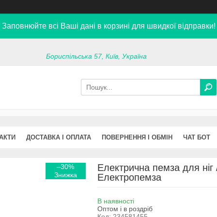
Заповнюйте всі Ваші дані в корзині для швидкої відправки!
Бориспільська 57, Київ, Україна
АКТИ
ДОСТАВКА І ОПЛАТА
ПОВЕРНЕННЯ І ОБМІН
ЧАТ БОТ
Електрична пемза для ніг 
–30%
Електропемза
В наявності
Оптом і в роздріб
Код:
234581455