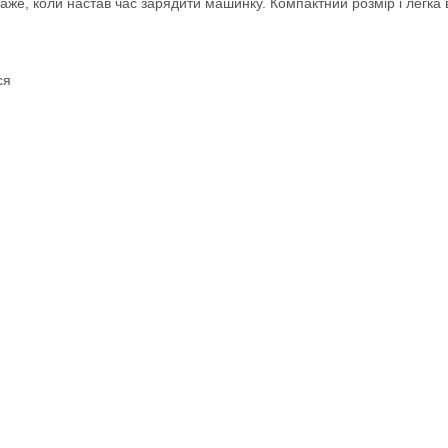
дкаже, коли настав час зарядити машинку. Компактний розмір і легк
ся