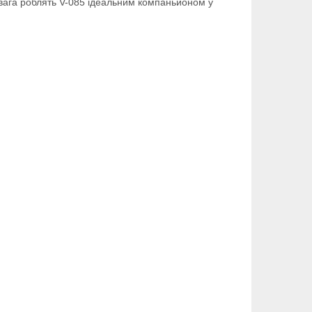
а вага роблять V-085 ідеальним компаньйоном у