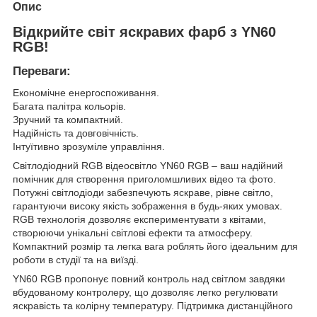
Опис
Відкрийте світ яскравих фарб з YN60
RGB!
Переваги:
Економічне енергоспоживання.
Багата палітра кольорів.
Зручний та компактний.
Надійність та довговічність.
Інтуїтивно зрозуміле управління.
Світлодіодний RGB відеосвітло YN60 RGB – ваш надійний
помічник для створення приголомшливих відео та фото.
Потужні світлодіоди забезпечують яскраве, рівне світло,
гарантуючи високу якість зображення в будь-яких умовах.
RGB технологія дозволяє експериментувати з квітами,
створюючи унікальні світлові ефекти та атмосферу.
Компактний розмір та легка вага роблять його ідеальним для
роботи в студії та на виїзді.
YN60 RGB пропонує повний контроль над світлом завдяки
вбудованому контролеру, що дозволяє легко регулювати
яскравість та колірну температуру. Підтримка дистанційного