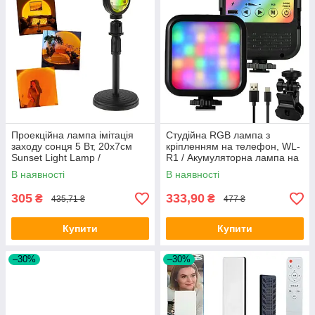
Проекційна лампа імітація
Студійна RGB лампа з
заходу сонця 5 Вт, 20х7см
кріпленням на телефон, WL-
Sunset Light Lamp /
R1 / Акумуляторна лампа на
Атмосферна лампа-нічник
телефон / Відеосвітло
В наявності
В наявності
USB що імітує захід сонця
портативне
305
333,90
₴
₴
435,71 ₴
477 ₴
Купити
Купити
–30%
–30%