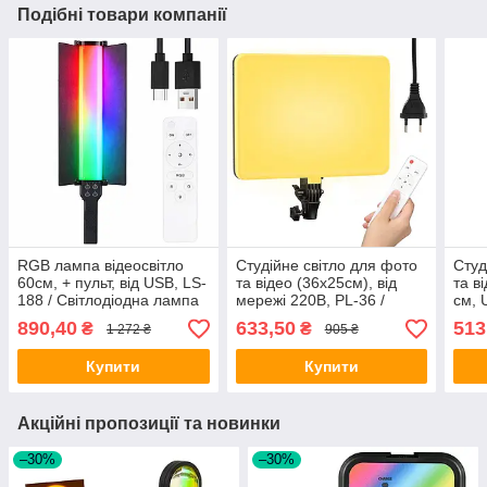
Подібні товари компанії
RGB лампа відеосвітло
Студійне світло для фото
Студ
60см, + пульт, від USB, LS-
та відео (36х25см), від
та в
188 / Світлодіодна лампа
мережі 220В, PL-36 /
см, 
жезл / LED лампа для
Прямокутна LED лампа /
Прям
890,40
633,50
513
₴
₴
1 272 ₴
905 ₴
фото
Відеосвітло
Віде
лам
Купити
Купити
Акційні пропозиції та новинки
–30%
–30%