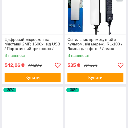
Цифровий мікроскоп на
Світильник прямокутний з
підставці 2MP, 1600x, від USB
пультом, від мережі, RL-100 /
/ Портативний трихоскоп /
Лампа для фото / Лампа
USB мікроскоп
відеосвітло
В наявності
В наявності
542,06
535
₴
₴
774,37 ₴
764,29 ₴
Купити
Купити
–30%
–30%