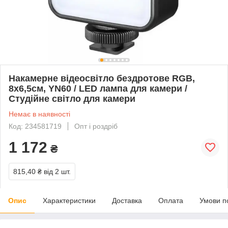
Накамерне відеосвітло бездротове RGB,
8x6,5см, YN60 / LED лампа для камери /
Студійне світло для камери
Немає в наявності
Код: 234581719
Опт і роздріб
1 172
₴
815,40 ₴
від 2 шт.
Опис
Характеристики
Доставка
Оплата
Умови п