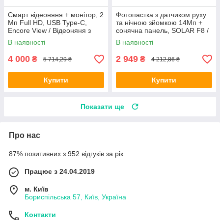
Смарт відеоняня + монітор, 2
Фотопастка з датчиком руху
Мп Full HD, USB Type-C,
та нічною зйомкою 14Мп +
Encore View / Відеоняня з
сонячна панель, SOLAR F8 /
двостороннім зв'язком / Wi-Fi
Камера для спостереження /
В наявності
В наявності
відеокамера поворотна
Фото-пастка для
4 000
2 949
₴
₴
5 714,29 ₴
4 212,86 ₴
Купити
Купити
Показати ще
Про нас
87% позитивних з 952 відгуків за рік
Працює з 24.04.2019
м. Київ
Бориспільська 57, Київ, Україна
Контакти