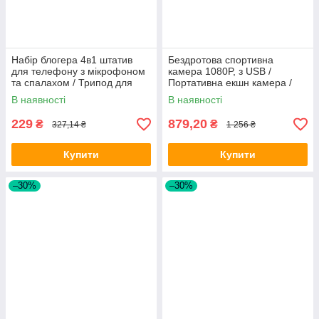
Набір блогера 4в1 штатив
Бездротова спортивна
для телефону з мікрофоном
камера 1080P, з USB /
та спалахом / Трипод для
Портативна екшн камера /
селфі та відео / Тренога для
Міні камера для зйомки
В наявності
В наявності
телефону
229
879,20
₴
₴
327,14 ₴
1 256 ₴
Купити
Купити
–30%
–30%