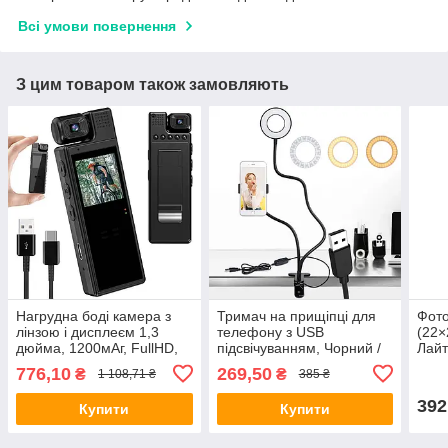
Всі умови повернення
З цим товаром також замовляють
Нагрудна боді камера з
Тримач на прищіпці для
Фото
лінзою і дисплеєм 1,3
телефону з USB
(22×
дюйма, 1200мАг, FullHD,
підсвічуванням, Чорний /
Лайт
L9 / Міні відеокамера на
Підставка на гнучкій ніжці /
лайт
776,10
269,50
₴
₴
1 108,71 ₴
385 ₴
груди
Кільцева лампа / Набір
блогера
392
Купити
Купити