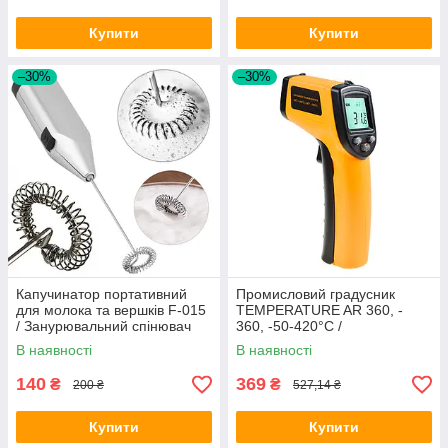
Купити
Купити
–30%
–30%
Капучинатор портативний
Промисловий градусник
для молока та вершків F-015
TEMPERATURE AR 360, -
/ Занурювальний спінювач
360, -50-420°C /
молока / Компактний міні-
Інфрачервоний термометр
В наявності
В наявності
міксер
140
369
₴
₴
200 ₴
527,14 ₴
Купити
Купити