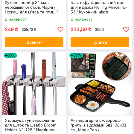
Кухонні ножиці 24 см, з
Багатофункціональний ніж
нержавіючої сталі, Чорні /
для нарізки Rolling Mincer w-
Ножиці для м'яса та птиці /
53 / Кухонний ніж із
Ножиці-секатор для кухні
часниковим пресом,
В наявності
В наявності
овочерізка
249
213,50
₴
₴
355,72 ₴
305 ₴
Купити
Купити
–30%
–30%
Утримувач універсальний
Антипригарна сковорода-
для щіток та швабр Broom
гриль із відсіками 5в1, 38х31
Holder NJ-128 / Настінний
см, MagicPan /