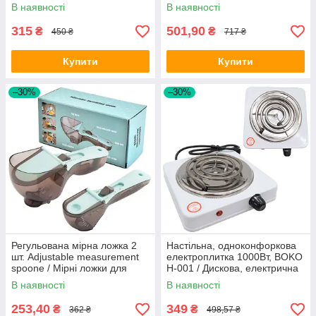
органайзер для інвентарю
Багатофункціональна
В наявності
В наявності
п'ятисекційна сковорідка
315
501,90
₴
₴
450 ₴
717 ₴
Купити
Купити
–30%
–30%
Регульована мірна ложка 2
Настільна, одноконфоркова
шт. Adjustable measurement
електроплитка 1000Вт, BOKO
spoone / Мірні ложки для
H-001 / Дискова, електрична
кухні з регулятором об'єму
плита
В наявності
В наявності
253,40
349
₴
₴
362 ₴
498,57 ₴