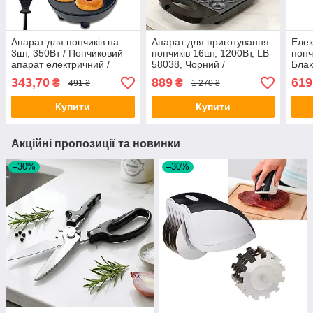
Апарат для пончиків на
Апарат для приготування
Елек
3шт, 350Вт / Пончиковий
пончиків 16шт, 1200Вт, LB-
понч
апарат електричний /
58038, Чорний /
Блак
Машинка для пончиків для
Пончиковий апарат /
маши
343,70
889
619
₴
₴
491 ₴
1 270 ₴
дому
Машинка для пончиків /
для 
Донат мейкер
Купити
Купити
Акційні пропозиції та новинки
–30%
–30%