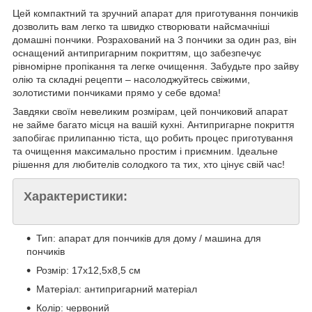
Цей компактний та зручний апарат для приготування пончиків
дозволить вам легко та швидко створювати найсмачніші
домашні пончики. Розрахований на 3 пончики за один раз, він
оснащений антипригарним покриттям, що забезпечує
рівномірне пропікання та легке очищення. Забудьте про зайву
олію та складні рецепти – насолоджуйтесь свіжими,
золотистими пончиками прямо у себе вдома!
Завдяки своїм невеликим розмірам, цей пончиковий апарат
не займе багато місця на вашій кухні. Антипригарне покриття
запобігає прилипанню тіста, що робить процес приготування
та очищення максимально простим і приємним. Ідеальне
рішення для любителів солодкого та тих, хто цінує свій час!
Характеристики:
Тип: апарат для пончиків для дому / машина для
пончиків
Розмір: 17х12,5х8,5 см
Матеріал: антипригарний матеріал
Колір: червоний