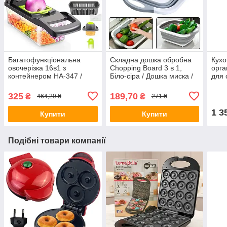
Багатофункціональна
Складна дошка обробна
Кухо
овочерізка 16в1 з
Chopping Board 3 в 1,
орга
контейнером HA-347 /
Біло-сіра / Дошка миска /
для 
Ручна овочерізка-
Дошка кухонна
Орга
подрібнювач / Слайсер
при
325
189,70
₴
₴
464,29 ₴
271 ₴
для овочів
1 3
Купити
Купити
Подібні товари компанії