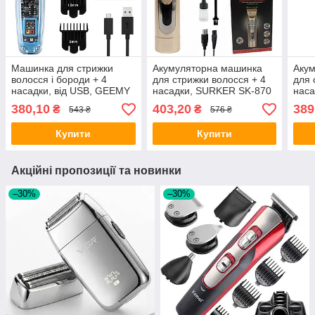
Машинка для стрижки
Акумуляторна машинка
Аку
волосся і бороди + 4
для стрижки волосся + 4
для 
насадки, від USB, GEEMY
насадки, SURKER SK-870
наса
GM8007 / Бездротовий
/ Бездротовий триммер
/ Бе
380,10
403,20
389
₴
₴
543 ₴
576 ₴
тример акумуляторний
для бороди / Тример для
для 
стрижки волосся
чоло
Купити
Купити
Акційні пропозиції та новинки
–30%
–30%