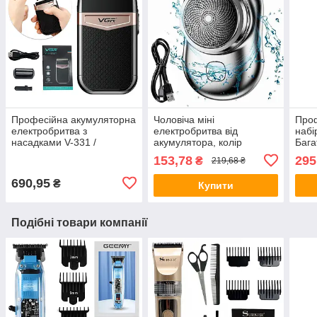
Професійна акумуляторна
Чоловіча міні
Про
електробритва з
електробритва від
набі
насадками V-331 /
акумулятора, колір
Бага
Дорожній шейвер /
Рандом / Акумуляторна
набі
153,78
295
₴
219,68 ₴
Триммер для вусів та
бритва / Дорожня
футл
бороди
електробритва
690,95
₴
Купити
Подібні товари компанії