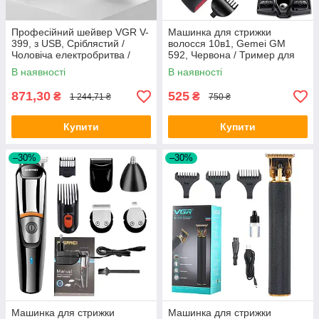
Професійний шейвер VGR V-
Машинка для стрижки
399, з USB, Сріблястий /
волосся 10в1, Gemei GM
Чоловіча електробритва /
592, Червона / Тример для
Портативна акумуляторна
стрижки вусів, бороди /
В наявності
В наявності
бритва
Електробритва
871,30
525
₴
₴
1 244,71 ₴
750 ₴
Купити
Купити
–30%
–30%
Машинка для стрижки
Машинка для стрижки