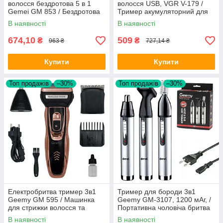
волосся бездротова 5 в 1
волосся USB, VGR V-179 /
Gemei GM 853 / Бездротова
Тример акумуляторний для
машинка для волосся
стрижки бороди
В наявності
В наявності
674,10
509
₴
₴
963 ₴
727,14 ₴
Купити
Купити
Топ продажів
–30%
Топ продажів
–30%
Електробритва тример 3в1
Тример для бороди 3в1
Geemy GM 595 / Машинка
Geemy GM-3107, 1200 мАг, /
для стрижки волосся та
Портативна чоловіча бритва
бороди / Акумуляторний
для обличчя, носа та вух
В наявності
В наявності