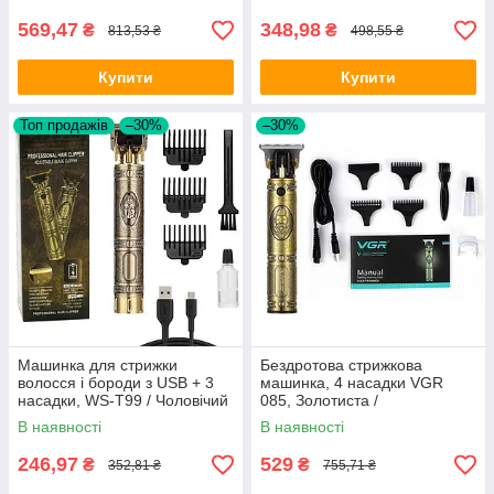
тример для носа
569,47
348,98
₴
₴
813,53 ₴
498,55 ₴
Купити
Купити
Топ продажів
–30%
–30%
Машинка для стрижки
Бездротова стрижкова
волосся і бороди з USB + 3
машинка, 4 насадки VGR
насадки, WS-T99 / Чоловічий
085, Золотиста /
акумуляторний тример для
Акумуляторна машинка /
В наявності
В наявності
стрижки
Тример
246,97
529
₴
₴
352,81 ₴
755,71 ₴