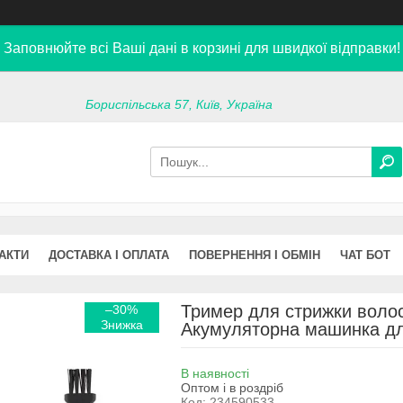
Заповнюйте всі Ваші дані в корзині для швидкої відправки!
Бориспільська 57, Київ, Україна
АКТИ
ДОСТАВКА І ОПЛАТА
ПОВЕРНЕННЯ І ОБМІН
ЧАТ БОТ
Тример для стрижки волосс
–30%
Акумуляторна машинка дл
В наявності
Оптом і в роздріб
Код:
234590533