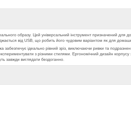
еального образу. Цей універсальний інструмент призначений для д
яджається від USB, що робить його чудовим варіантом як для домаш
 забезпечує ідеально рівний зріз, виключаючи ривки та подразнення
експериментувати з різними стилями. Ергономічний дизайн корпусу 
гнуть завжди виглядати бездоганно.