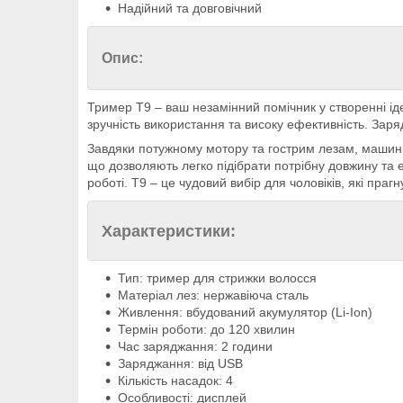
Надійний та довговічний
Опис:
Тример T9 – ваш незамінний помічник у створенні ід
зручність використання та високу ефективність. Зар
Завдяки потужному мотору та гострим лезам, машинка
що дозволяють легко підібрати потрібну довжину та 
роботі. T9 – це чудовий вибір для чоловіків, які пра
Характеристики:
Тип: тример для стрижки волосся
Матеріал лез: нержавіюча сталь
Живлення: вбудований акумулятор (Li-Ion)
Термін роботи: до 120 хвилин
Час заряджання: 2 години
Заряджання: від USB
Кількість насадок: 4
Особливості: дисплей