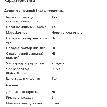
Характеристики
Додаткові функції і характеристики
Індикатор заряду
Так
елементів живлення
Вологозахищений корпус
Так
Матеріал лез
Нержавіюча сталь
Насадка-тример для носа і
Ні
вух
Насадка-тример для тіла
Ні
Стаціонарний зарядний
Ні
пристрій
Час заряду акумулятора
2 годин
Час роботи від
60 хв
акумулятора
Щіточка для чищення
Так
Основні
Дитяча/тиха стрижка
Ні
Кількість насадок
3
Максимальна довжина
3 мм
підстригання