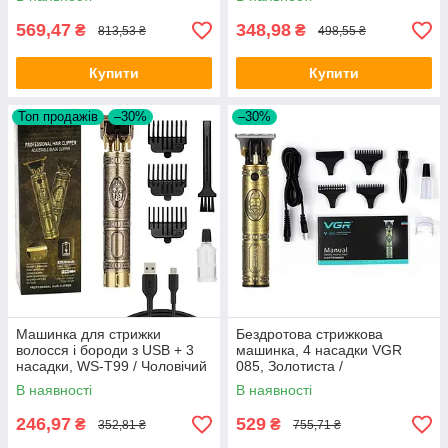
тример для носа
569,47
348,98
₴
₴
813,53 ₴
498,55 ₴
Купити
Купити
Топ продажів
–30%
–30%
Машинка для стрижки
Бездротова стрижкова
волосся і бороди з USB + 3
машинка, 4 насадки VGR
насадки, WS-T99 / Чоловічий
085, Золотиста /
акумуляторний тример для
Акумуляторна машинка /
В наявності
В наявності
стрижки
Тример
246,97
529
₴
₴
352,81 ₴
755,71 ₴