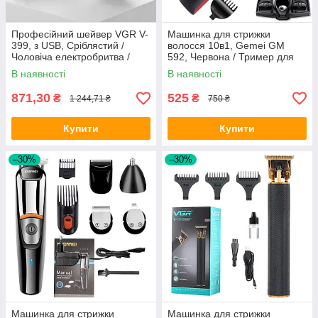
Професійний шейвер VGR V-
Машинка для стрижки
399, з USB, Сріблястий /
волосся 10в1, Gemei GM
Чоловіча електробритва /
592, Червона / Тример для
Портативна акумуляторна
стрижки вусів, бороди /
В наявності
В наявності
бритва
Електробритва
871,30
525
₴
₴
1 244,71 ₴
750 ₴
Купити
Купити
–30%
–30%
Машинка для стрижки
Машинка для стрижки