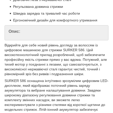
Регульована довжина стрижки
Швидка зарядка та тривалий час роботи
Ергономічний дизайн для комфортного утримання
Опис:
Відкрийте для себе новий рівень догляду за волоссям із
цифровою машинкою для стрижки SURKER 586. Цей
високотехнологічний прилад розроблений, щоб забезпечити
професійну якість стрижки прямо у вас вдома. Потужний, але
тихий мотор у поєднанні з лезами, що самозаточуються, з
високоякісної нержавіючої сталі гарантує чистий, точний і
рівномірний зріз без ривків і подразнення шкіри.
SURKER 586 оснащена інтуїтивно зрозумілим цифровим LED-
дисплеєм, який відображає поточний рівень заряду
акумулятора та вибране налаштування довжини. Завдяки
широкому діапазону регулювання довжини стрижки та
комплекту змінних насадок, ви зможете легко
експериментувати з різними стилями від короткої щетини до
модельних стрижок. Літій-іонний акумулятор забезпечує