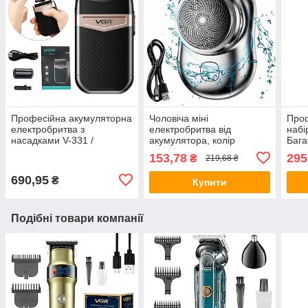
Професійна акумуляторна
Чоловіча міні
Про
електробритва з
електробритва від
набі
насадками V-331 /
акумулятора, колір
Бага
Дорожній шейвер /
Рандом / Акумуляторна
набі
153,78
295
₴
219,68 ₴
Триммер для вусів та
бритва / Дорожня
футл
бороди
електробритва
690,95
₴
Купити
Подібні товари компанії