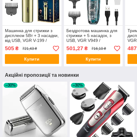
Машинка для стрижки з
Бездротова машинка для
Трим
дисплеєм 5Вт + 3 насадки,
стрижки + 5 насадок, з
дисп
від USB, VGR V-199 /
USB, VGR V949 /
VGR 
Тример для стрижки /
Чоловічий тример /
Акум
505
501,27
487
₴
₴
721,43 ₴
716,10 ₴
Тример чоловічий
Тример для стрижки
Безд
волосся
стри
Купити
Купити
Акційні пропозиції та новинки
–30%
–30%