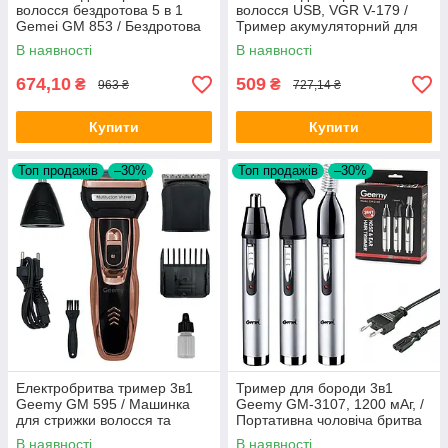
волосся бездротова 5 в 1
волосся USB, VGR V-179 /
Gemei GM 853 / Бездротова
Тример акумуляторний для
машинка для волосся
стрижки бороди
В наявності
В наявності
674,10
509
₴
₴
963 ₴
727,14 ₴
Купити
Купити
Топ продажів
–30%
Топ продажів
–30%
Електробритва тример 3в1
Тример для бороди 3в1
Geemy GM 595 / Машинка
Geemy GM-3107, 1200 мАг, /
для стрижки волосся та
Портативна чоловіча бритва
бороди / Акумуляторний
для обличчя, носа та вух
В наявності
В наявності