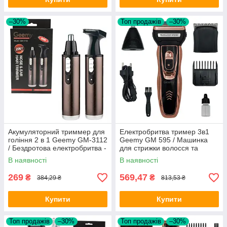
–30%
Топ продажів
–30%
Акумуляторний триммер для
Електробритва тример 3в1
гоління 2 в 1 Geemy GM-3112
Geemy GM 595 / Машинка
/ Бездротова електробритва -
для стрижки волосся та
триммер для чоловіків
бороди / Акумуляторний
В наявності
В наявності
тример для носа
269
569,47
₴
₴
384,29 ₴
813,53 ₴
Купити
Купити
Топ продажів
–30%
Топ продажів
–30%