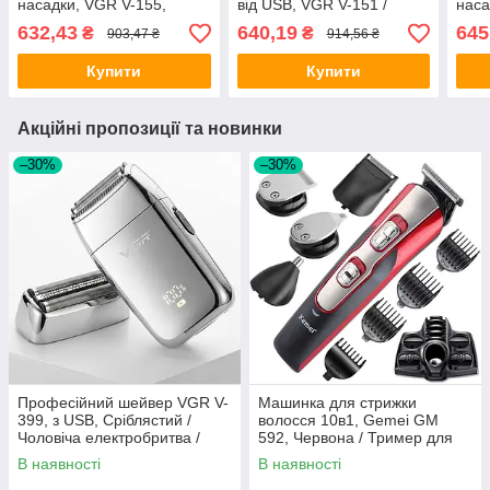
насадки, VGR V-155,
від USB, VGR V-151 /
наса
Блакитна / Дитячий
Дитячий тример з
Зеле
632,43
640,19
645
₴
₴
903,47 ₴
914,56 ₴
триммер для волосся
функцією збору волосся
трим
три
Купити
Купити
Акційні пропозиції та новинки
–30%
–30%
Професійний шейвер VGR V-
Машинка для стрижки
399, з USB, Сріблястий /
волосся 10в1, Gemei GM
Чоловіча електробритва /
592, Червона / Тример для
Портативна акумуляторна
стрижки вусів, бороди /
В наявності
В наявності
бритва
Електробритва