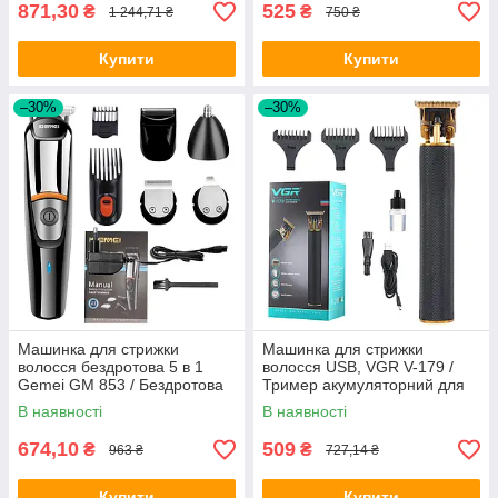
871,30
525
₴
₴
1 244,71 ₴
750 ₴
Купити
Купити
–30%
–30%
Машинка для стрижки
Машинка для стрижки
волосся бездротова 5 в 1
волосся USB, VGR V-179 /
Gemei GM 853 / Бездротова
Тример акумуляторний для
машинка для волосся
стрижки бороди
В наявності
В наявності
674,10
509
₴
₴
963 ₴
727,14 ₴
Купити
Купити