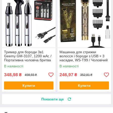
Тример для бороди 3в1
Машинка для стрижки
Geemy GM-3107, 1200 мАг, /
волосся і бороди з USB + 3
Портативна чоловіча бритва
насадки, WS-T99 / Чоловічий
для обличчя, носа та вух
акумуляторний тример для
В наявності
В наявності
стрижки
348,98
246,97
₴
₴
498,55 ₴
352,81 ₴
Купити
Купити
Показати ще