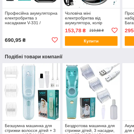
Професійна акумуляторна
Чоловіча міні
Про
електробритва з
електробритва від
набі
насадками V-331 /
акумулятора, колір
Бага
Дорожній шейвер /
Рандом / Акумуляторна
набі
153,78
295
₴
219,68 ₴
Триммер для вусів та
бритва / Дорожня
футл
бороди
електробритва
690,95
₴
Купити
Подібні товари компанії
Безшумна машинка для
Бездротова машинка для
Аку
стрижки волосся дітей + 3
стрижки дітей, 3 насадки,
для 