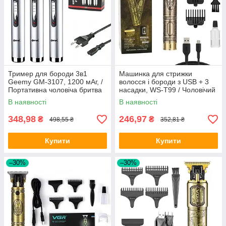
Тример для бороди 3в1
Машинка для стрижки
Geemy GM-3107, 1200 мАг, /
волосся і бороди з USB + 3
Портативна чоловіча бритва
насадки, WS-T99 / Чоловічий
для обличчя, носа та вух
акумуляторний тример для
В наявності
В наявності
стрижки
348,98
246,97
₴
₴
498,55 ₴
352,81 ₴
Купити
Купити
–30%
–30%