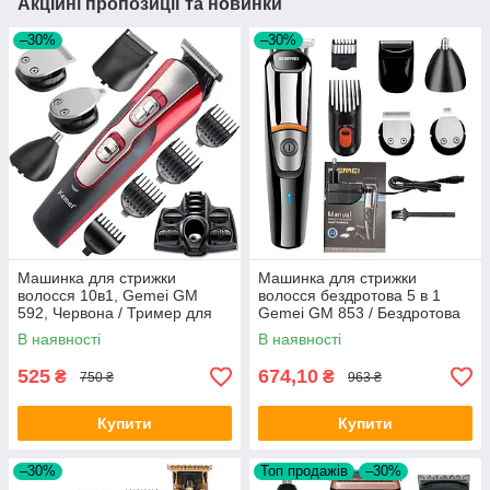
Акційні пропозиції та новинки
–30%
–30%
Машинка для стрижки
Машинка для стрижки
волосся 10в1, Gemei GM
волосся бездротова 5 в 1
592, Червона / Тример для
Gemei GM 853 / Бездротова
стрижки вусів, бороди /
машинка для волосся
В наявності
В наявності
Електробритва
525
674,10
₴
₴
750 ₴
963 ₴
Купити
Купити
–30%
Топ продажів
–30%