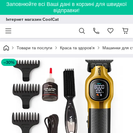
Заповнюйте всі Ваші дані в корзині для швидкої
відправки!
Інтернет магазин CoolCat
Товари та послуги
Краса та здоров'я
Машинки для с
–30%