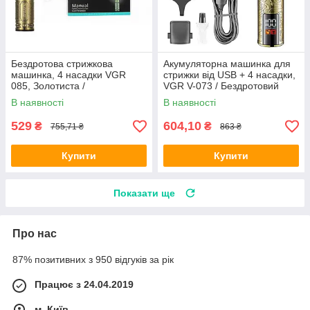
Бездротова стрижкова
Акумуляторна машинка для
машинка, 4 насадки VGR
стрижки від USB + 4 насадки,
085, Золотиста /
VGR V-073 / Бездротовий
Акумуляторна машинка /
чоловічий тример для
В наявності
В наявності
Тример
стрижки
529
604,10
₴
₴
755,71 ₴
863 ₴
Купити
Купити
Показати ще
Про нас
87% позитивних з 950 відгуків за рік
Працює з 24.04.2019
м. Київ