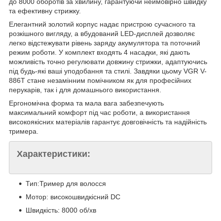
до 8000 оборотів за хвилину, гарантуючи неймовірно швидку
та ефективну стрижку.
Елегантний золотий корпус надає пристрою сучасного та
розкішного вигляду, а вбудований LED-дисплей дозволяє
легко відстежувати рівень заряду акумулятора та поточний
режим роботи. У комплект входять 4 насадки, які дають
можливість точно регулювати довжину стрижки, адаптуючись
під будь-які ваші уподобання та стилі. Завдяки цьому VGR V-
886T стане незамінним помічником як для професійних
перукарів, так і для домашнього використання.
Ергономічна форма та мала вага забезпечують
максимальний комфорт під час роботи, а використання
високоякісних матеріалів гарантує довговічність та надійність
тримера.
Характеристики:
Тип:Тример для волосся
Мотор: високошвидкісний DC
Швидкість: 8000 об/хв