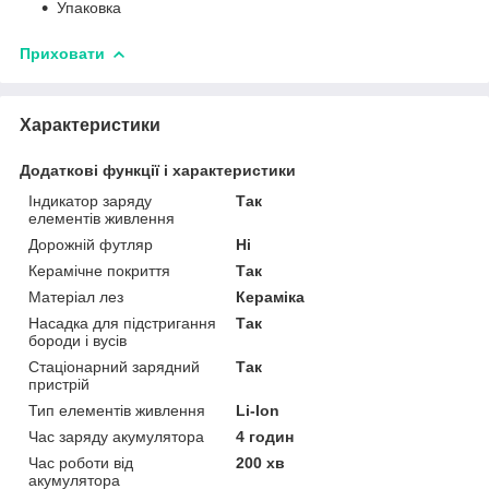
Упаковка
Приховати
Характеристики
Додаткові функції і характеристики
Індикатор заряду
Так
елементів живлення
Дорожній футляр
Ні
Керамічне покриття
Так
Матеріал лез
Кераміка
Насадка для підстригання
Так
бороди і вусів
Стаціонарний зарядний
Так
пристрій
Тип елементів живлення
Li-Ion
Час заряду акумулятора
4 годин
Час роботи від
200 хв
акумулятора