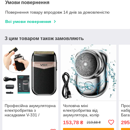
Умови повернення
Повернення товару впродовж 14 днів за домовленістю
Всі умови повернення
З цим товаром також замовляють
Професійна акумуляторна
Чоловіча міні
Про
електробритва з
електробритва від
набі
насадками V-331 /
акумулятора, колір
Бага
Дорожній шейвер /
Рандом / Акумуляторна
набі
153,78
295
₴
219,68 ₴
Триммер для вусів та
бритва / Дорожня
футл
бороди
електробритва