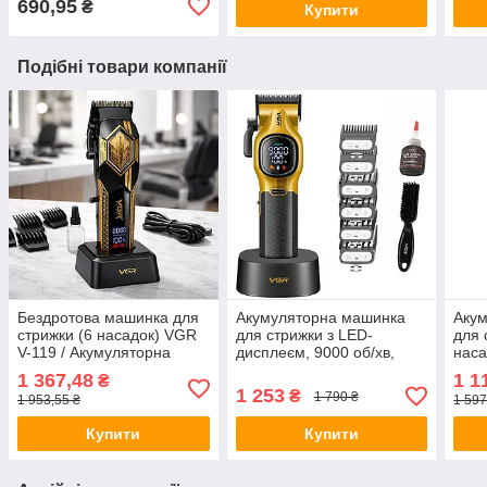
690,95
₴
Купити
Подібні товари компанії
Бездротова машинка для
Акумуляторна машинка
Акум
стрижки (6 насадок) VGR
для стрижки з LED-
для 
V-119 / Акумуляторна
дисплеєм, 9000 об/хв,
наса
машинка для стрижки /
VGR V-886C, Жовтий /
V-29
1 367,48
1 1
₴
Тример для стрижки
Чоловічий тример для
для 
1 253
₴
1 790 ₴
1 953,55 ₴
1 597
волосся
стрижки волосся
Трим
Купити
Купити