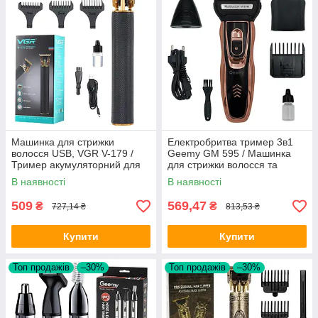
Машинка для стрижки
Електробритва тример 3в1
волосся USB, VGR V-179 /
Geemy GM 595 / Машинка
Тример акумуляторний для
для стрижки волосся та
стрижки бороди
бороди / Акумуляторний
В наявності
В наявності
тример для носа
509
569,47
₴
₴
727,14 ₴
813,53 ₴
Купити
Купити
Топ продажів
–30%
Топ продажів
–30%