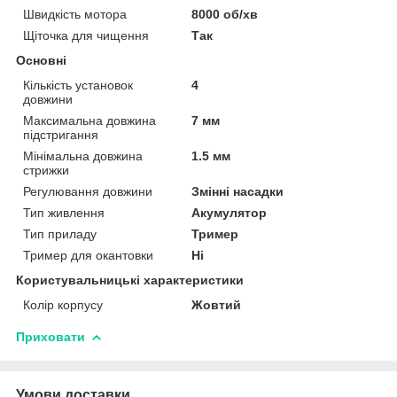
Швидкість мотора
8000 об/хв
Щіточка для чищення
Так
Основні
Кількість установок
4
довжини
Максимальна довжина
7 мм
підстригання
Мінімальна довжина
1.5 мм
стрижки
Регулювання довжини
Змінні насадки
Тип живлення
Акумулятор
Тип приладу
Тример
Тример для окантовки
Ні
Користувальницькі характеристики
Колір корпусу
Жовтий
Приховати
Умови доставки