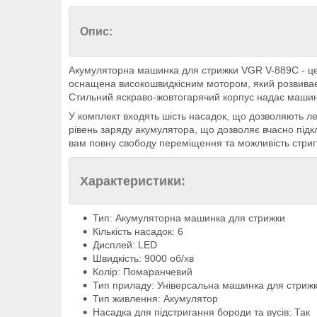
Опис:
Акумуляторна машинка для стрижки VGR V-889C - це 
оснащена високошвидкісним мотором, який розвиває д
Стильний яскраво-жовтогарячий корпус надає машинц
У комплект входять шість насадок, що дозволяють л
рівень заряду акумулятора, що дозволяє вчасно під
вам повну свободу переміщення та можливість стригт
Характеристики:
Тип: Акумуляторна машинка для стрижки
Кількість насадок: 6
Дисплей: LED
Швидкість: 9000 об/хв
Колір: Помаранчевий
Тип приладу: Універсальна машинка для стриж
Тип живлення: Акумулятор
Насадка для підстригання бороди та вусів: Так