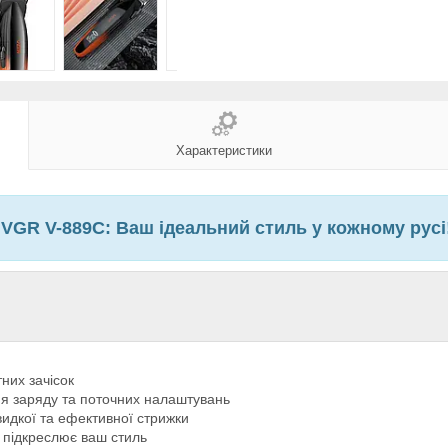
Характеристики
VGR V-889C: Ваш ідеальний стиль у кожному русі
них зачісок
я заряду та поточних налаштувань
видкої та ефективної стрижки
 підкреслює ваш стиль