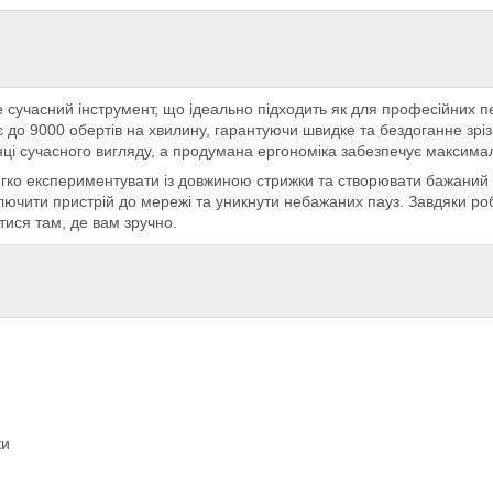
сучасний інструмент, що ідеально підходить як для професійних пе
о 9000 обертів на хвилину, гарантуючи швидке та бездоганне зріза
і сучасного вигляду, а продумана ергономіка забезпечує максима
егко експериментувати із довжиною стрижки та створювати бажани
ключити пристрій до мережі та уникнути небажаних пауз. Завдяки р
ися там, де вам зручно.
ки