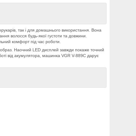
рукарів, так і для домашнього використання. Вона
ння волосся будь-якої густоти та довжини.
льний комфорт під час роботи.
й образ. Наочний LED дисплей завжди покаже точний
оботі від акумулятора, машинка VGR V-889C дарує