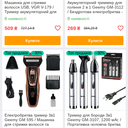
Машинка для стрижки
Акумуляторний триммер для
волосся USB, VGR V-179 /
гоління 2 в 1 Geemy GM-3112
Тример акумуляторний для
/ Бездротова електробритва -
стрижки бороди
триммер для чоловіків
В наявності
В наявності
509
269
₴
₴
727,14 ₴
384,29 ₴
Купити
Купити
Топ продажів
–30%
Топ продажів
–30%
Електробритва тример 3в1
Тример для бороди 3в1
Geemy GM 595 / Машинка
Geemy GM-3107, 1200 мАг, /
для стрижки волосся та
Портативна чоловіча бритва