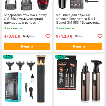
Бездротова стрижка Geemy
Машинка для стрижки
GM-550 / Акумуляторний
волосся бездротова 5 в 1
триммер для волосся /
Gemei GM 853 / Бездротова
Електробритва з насадками
машинка для волосся
В наявності
В наявності
478,91
674,10
₴
₴
684,16 ₴
963 ₴
Купити
Купити
–30%
–30%