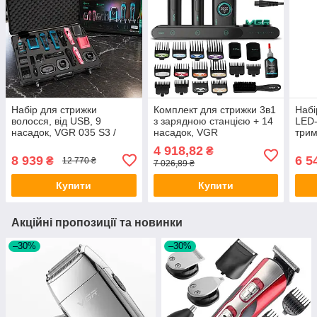
Набір для стрижки
Комплект для стрижки 3в1
Набі
волосся, від USB, 9
з зарядною станцією + 14
LED-
насадок, VGR 035 S3 /
насадок, VGR
трим
Машинка для стрижки /
STEPLERSS, Чорний /
VGR 
4 918,82
₴
Шейвер / Тример для
Машинка для стрижки /
Проф
8 939
6 5
₴
12 770 ₴
7 026,89 ₴
чоловіків
Тример чоловічий /
для 
Шейвер
Купити
Купити
Акційні пропозиції та новинки
–30%
–30%