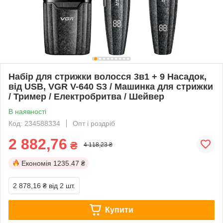
Набір для стрижки волосся 3в1 + 9 Насадок,
від USB, VGR V-640 S3 / Машинка для стрижки
/ Тример / Електробритва / Шейвер
В наявності
Код: 234588334
Опт і роздріб
2 882,76
₴
4 118,23 ₴
Економія
1235.47 ₴
2 878,16 ₴
від 2 шт.
Купити