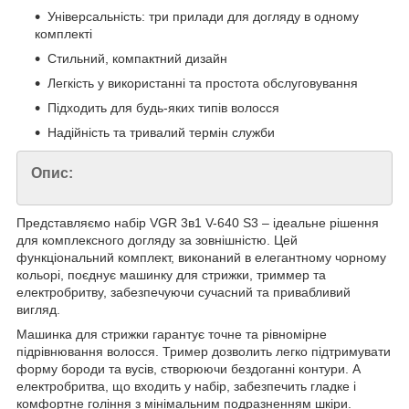
Універсальність: три прилади для догляду в одному
комплекті
Стильний, компактний дизайн
Легкість у використанні та простота обслуговування
Підходить для будь-яких типів волосся
Надійність та тривалий термін служби
Опис:
Представляємо набір VGR 3в1 V-640 S3 – ідеальне рішення
для комплексного догляду за зовнішністю. Цей
функціональний комплект, виконаний в елегантному чорному
кольорі, поєднує машинку для стрижки, триммер та
електробритву, забезпечуючи сучасний та привабливий
вигляд.
Машинка для стрижки гарантує точне та рівномірне
підрівнювання волосся. Тример дозволить легко підтримувати
форму бороди та вусів, створюючи бездоганні контури. А
електробритва, що входить у набір, забезпечить гладке і
комфортне гоління з мінімальним подразненням шкіри.