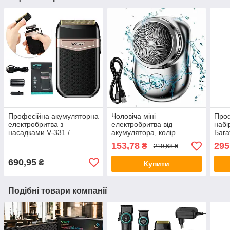
Професійна акумуляторна
Чоловіча міні
Про
електробритва з
електробритва від
набі
насадками V-331 /
акумулятора, колір
Бага
Дорожній шейвер /
Рандом / Акумуляторна
набі
153,78
295
₴
219,68 ₴
Триммер для вусів та
бритва / Дорожня
футл
бороди
електробритва
690,95
₴
Купити
Подібні товари компанії