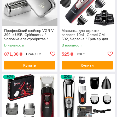
Професійний шейвер VGR V-
Машинка для стрижки
399, з USB, Сріблястий /
волосся 10в1, Gemei GM
Чоловіча електробритва /
592, Червона / Тример для
Портативна акумуляторна
стрижки вусів, бороди /
В наявності
В наявності
бритва
Електробритва
871,30
525
₴
₴
1 244,71 ₴
750 ₴
Купити
Купити
–30%
–30%