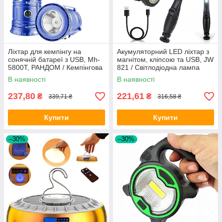
Ліхтар для кемпінгу на
Акумуляторний LED ліхтар з
сонячній батареї з USB, Mh-
магнітом, кліпсою та USB, JW
5800T, РАНДОМ / Кемпінгова
821 / Світлодіодна лампа
LED лампа акумуляторна
світильник для кемпінгу
В наявності
В наявності
237,80
221,61
₴
₴
339,71 ₴
316,58 ₴
Купити
Купити
–30%
–30%