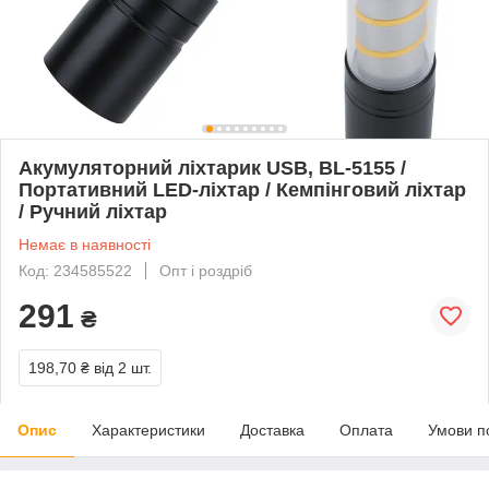
Акумуляторний ліхтарик USB, BL-5155 /
Портативний LED-ліхтар / Кемпінговий ліхтар
/ Ручний ліхтар
Немає в наявності
Код: 234585522
Опт і роздріб
291
₴
198,70 ₴
від 2 шт.
Опис
Характеристики
Доставка
Оплата
Умови п