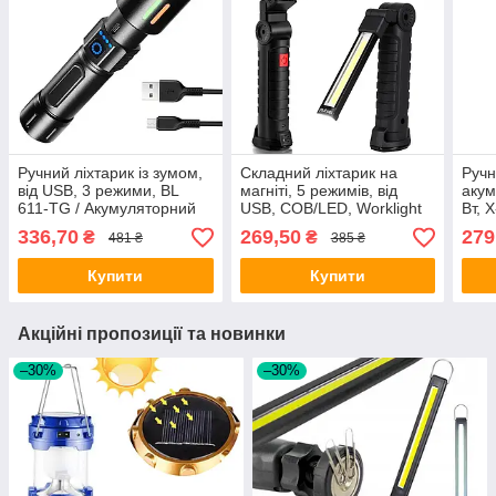
Ручний ліхтарик із зумом,
Складний ліхтарик на
Ручн
від USB, 3 режими, BL
магніті, 5 режимів, від
акум
611-TG / Акумуляторний
USB, COB/LED, Worklight
Вт, 
ліхтар / Портативний
W-52 / Ручний ліхтар
Такт
336,70
269,50
279
₴
₴
481 ₴
385 ₴
ліхтарик
акумуляторний /
Кемпінговий ліхтар
Купити
Купити
Акційні пропозиції та новинки
–30%
–30%