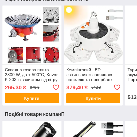
Складна газова плита
Кемпінговий LED
Тури
2800 W, до + 500°С, Kovar
світильник із сонячною
акум
K-203 із захистом від вітру
панеллю та повербанк
Порт
/ Туристичний газовий
5000мАч, 169LED, до 10
душ 
265,30
379,40
₴
₴
379 ₴
542 ₴
пальник
год / Акумуляторний
ліхтар
513
Купити
Купити
Подібні товари компанії