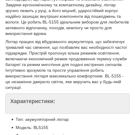
Завдяки ергономічному та компактному дизайну, ліхтар
зручно лежить у руці, а його міцний, ударостійкий корпус
надійно захищає внутрішні компоненти від пошкоджень та
вологи. Це робить BL-5155 ідеальним вибором для любителів
активного відпочинку, походів, кемпінгу чи просто для
використання вдома.
Ліхтар працює від вбудованого акумулятора, що забезпечує
тривалий час свічення, що позбавляє вас необхідності частої
підзарядки. Пристрій пропонує кілька режимів освітлення,
включаючи економічний режим продовження терміну служби
батареї та режим миготіння для подачі екстрених сигналів.
Інтуїтивно зрозуміле та просте управління робить
використання ліхтаря максимально комфортним. BL-5155 -
це незамінне джерело світла, яке виручить вас у будь-якій
ситуації.
Характеристики:
Тип: акумуляторний ліхтар
Модель: BL5155