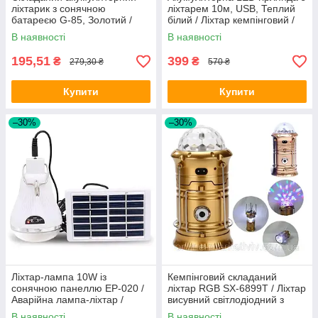
ліхтарик з сонячною
ліхтарем 10м, USB, Теплий
батареєю G-85, Золотий /
білий / Ліхтар кемпінговий /
Туристична світлодіодна
Світлодіодна гірлянда
В наявності
В наявності
лампа
195,51
399
₴
₴
279,30 ₴
570 ₴
Купити
Купити
–30%
–30%
Ліхтар-лампа 10W із
Кемпінговий складаний
сонячною панеллю EP-020 /
ліхтар RGB SX-6899T / Ліхтар
Аварійна лампа-ліхтар /
висувний світлодіодний з
Акумуляторний світильник
диско-лампою і USB Жовтий
В наявності
В наявності