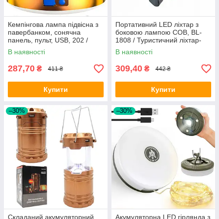
Кемпінгова лампа підвісна з
Портативний LED ліхтар з
павербанком, сонячна
боковою лампою COB, BL-
панель, пульт, USB, 202 /
1808 / Туристичний ліхтар-
Акумуляторний ліхтар
прожектор
В наявності
В наявності
світильник
287,70
309,40
₴
₴
411 ₴
442 ₴
Купити
Купити
–30%
–30%
Складаний акумуляторний
Акумуляторна LED гірлянда з