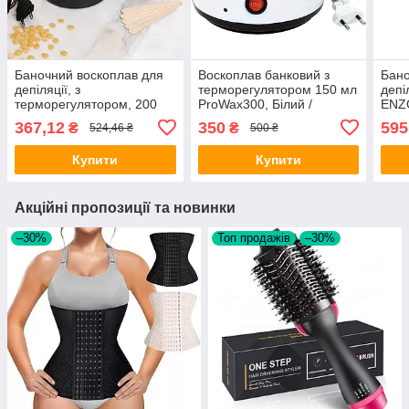
Баночний воскоплав для
Воскоплав банковий з
Бано
депіляції, з
терморегулятором 150 мл
депі
терморегулятором, 200
ProWax300, Білий /
ENZ
мл, Wax Pro-200, Чорний /
Нагрівач для воску /
Фіол
367,12
350
595
₴
₴
524,46 ₴
500 ₴
Нагрівач для гарячого
Воскоплав для епіляції
воск
воску
Купити
Купити
Акційні пропозиції та новинки
–30%
Топ продажів
–30%