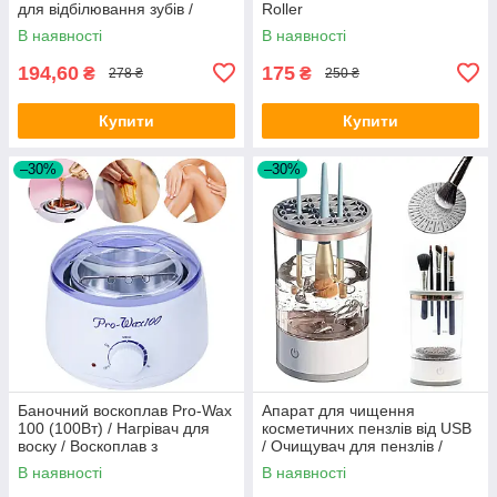
для відбілювання зубів /
Roller
Паста для знезаражування
В наявності
В наявності
194,60
175
₴
₴
278 ₴
250 ₴
Купити
Купити
–30%
–30%
Баночний воскоплав Pro-Wax
Апарат для чищення
100 (100Вт) / Нагрівач для
косметичних пензлів від USB
воску / Воскоплав з
/ Очищувач для пензлів /
терморегулятором для
Чистилка для пензлів
В наявності
В наявності
депіляції