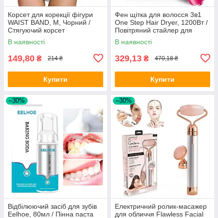
Корсет для корекції фігури
Фен щітка для волосся 3в1
WAIST BAND, M, Чорний /
One Step Hair Dryer, 1200Вт /
Стягуючий корсет
Повітряний стайлер для
укладання та сушіння
В наявності
В наявності
волосся / Фен-гребінець
149,80
329,13
₴
₴
214 ₴
470,18 ₴
Купити
Купити
–30%
–30%
Відбілюючий засіб для зубів
Електричний ролик-масажер
Eelhoe, 80мл / Пінна паста
для обличчя Flawless Facial