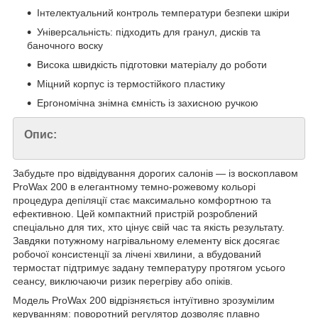
Інтелектуальний контроль температури безпеки шкіри
Універсальність: підходить для гранул, дисків та
баночного воску
Висока швидкість підготовки матеріалу до роботи
Міцний корпус із термостійкого пластику
Ергономічна знімна ємність із захисною ручкою
Опис:
Забудьте про відвідування дорогих салонів — із воскоплавом
ProWax 200 в елегантному темно-рожевому кольорі
процедура депіляції стає максимально комфортною та
ефективною. Цей компактний пристрій розроблений
спеціально для тих, хто цінує свій час та якість результату.
Завдяки потужному нагрівальному елементу віск досягає
робочої консистенції за лічені хвилини, а вбудований
термостат підтримує задану температуру протягом усього
сеансу, виключаючи ризик перегріву або опіків.
Модель ProWax 200 відрізняється інтуїтивно зрозумілим
керуванням: поворотний регулятор дозволяє плавно