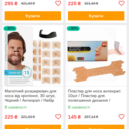
295
225
₴
₴
421,43 ₴
321,43 ₴
Купити
Купити
–30%
–30%
Магнітний розширювач для
Пластир для носа антихрап
носа від хропіння, 30 штук,
10шт / Пластир для
Чорний / Антихрап / Набір
полегшення дихання /
магнітних розширювачів для
Пластир від хропіння на ніс
В наявності
В наявності
носа
для дихання
225
145
₴
₴
321,43 ₴
207,14 ₴