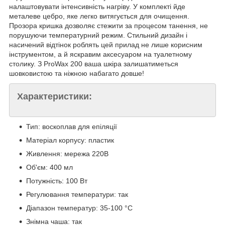
налаштовувати інтенсивність нагріву. У комплекті йде
металеве цебро, яке легко витягується для очищення.
Прозора кришка дозволяє стежити за процесом танення, не
порушуючи температурний режим. Стильний дизайн і
насичений відтінок роблять цей прилад не лише корисним
інструментом, а й яскравим аксесуаром на туалетному
столику. З ProWax 200 ваша шкіра залишатиметься
шовковистою та ніжною набагато довше!
Характеристики:
Тип: воскоплав для епіляції
Матеріал корпусу: пластик
Живлення: мережа 220В
Об'єм: 400 мл
Потужність: 100 Вт
Регулювання температури: так
Діапазон температур: 35-100 °C
Знімна чаша: так