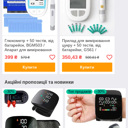
Глюкометр + 50 тестів, від
Прилад для вимірювання
батарейок, BGM503 /
цукру + 50 тестів, від
Апарат для вимірювання
батарейки, GS61 /
цукру / Вимірювач цукру в
Глюкометр / Вимірювач
399
350,43
₴
₴
570 ₴
500,61 ₴
крові
цукру в крові
Купити
Купити
Акційні пропозиції та новинки
–30%
Топ продажів
–30%