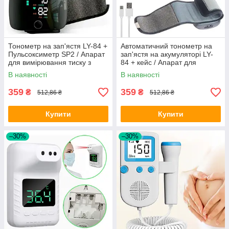
Тонометр на зап'ястя LY-84 +
Автоматичний тонометр на
Пульсоксиметр SP2 / Апарат
зап'ястя на акумуляторі LY-
для вимірювання тиску з
84 + кейс / Апарат для
голосом
вимірювання тиску з голосом
В наявності
В наявності
359
359
₴
₴
512,86 ₴
512,86 ₴
Купити
Купити
–30%
–30%