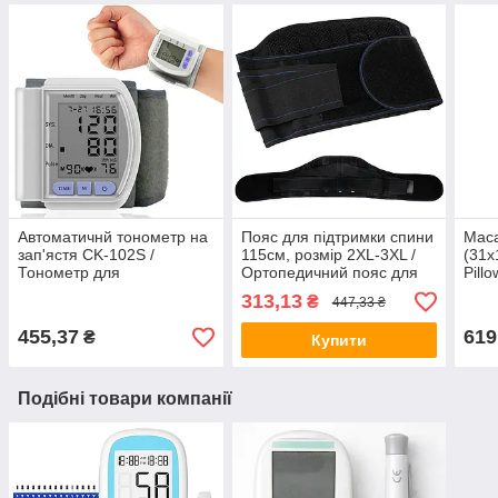
Автоматичнй тонометр на
Пояс для підтримки спини
Мас
зап'ястя CK-102S /
115см, розмір 2XL-3XL /
(31х
Тонометр для
Ортопедичний пояс для
Pill
вимірювання тиску та
корекції осанки / Пояс для
маса
313,13
₴
447,33 ₴
пульсу з функцією пам'яті
попереку
маш
455,37
619
₴
Купити
Подібні товари компанії