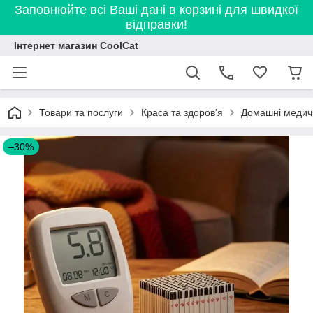
Заповнюйте всі Ваші дані в корзині для швидкої
відправки!
Інтернет магазин CoolCat
Товари та послуги
Краса та здоров'я
Домашні медич
–30%