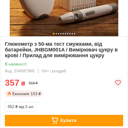
Глюкометр з 50-ма тест смужками, від
батарейки, JHBGM001A / Вимірювач цукру в
крові / Прилад для вимірювання цукру
В наявності
Код: 234587965
Опт і роздріб
357
₴
510 ₴
Економія
153 ₴
352 ₴
від 2 шт.
Купити