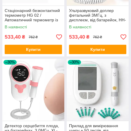
Стаціонарний безконтактний
Ультразвуковий доплер
термометр HG 02 /
фетальний 3МГц, з
Автоматичний термометр із
дисплеєм, від батарейок, HH-
голосовим повідомленням та
T10 / Портативний доплер
В наявності
В наявності
дисплеєм
для вагітних
533,40
533,40
₴
₴
762 ₴
762 ₴
Купити
Купити
–30%
–30%
Детектор серцебиття плода,
Прилад для вимірювання
на батарейках, 3,0МГц, XL-
цукру + 50 тестів, від