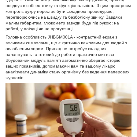
поєднує в собі естетику та функціональність. З цим пристроєм
контроль цукру перестає бути складною процедурою,
перетворюючись на швидку та безболісну звичку. Завдяки
малим габаритам, глюкометр завжди буде під рукою: на
роботі, у поїздці чи на прогулянці.
Головна особливість JHBGM001A - контрастний екран з
великими символами, що є критично важливим для людей з
ослабленим зором. Прилад не потребує складних
налаштувань та готовий до роботи практично миттєво.
Вбудований модуль пам'яті автоматично зберігає історію
ваших показників, допомагаючи вам та вашому лікарю
аналізувати динаміку стану організму без ведення паперових
журналів.