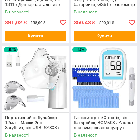
1311 / Доплер фетальний /
батарейки, GS61 / Глюкометр
Портативний доплер
/ Вимірювач цукру в крові
В наявності
В наявності
391,02
350,43
₴
₴
558,60 ₴
500,61 ₴
Купити
Купити
–30%
–30%
Портативний небулайзер
Глюкометр + 50 тестів, від
12мл + Маски 2шт +
батарейок, BGM503 / Апарат
Загубник, від USB, SY308 /
для вимірювання цукру /
Ультразвуковий небулайзер
Вимірювач цукру в крові
В наявності
В наявності