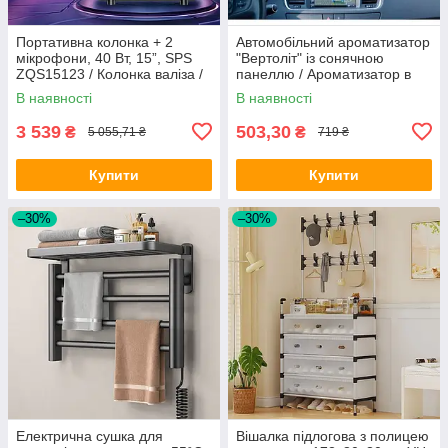
Портативна колонка + 2
Автомобільний ароматизатор
мікрофони, 40 Вт, 15”, SPS
"Вертоліт" із сонячною
ZQS15123 / Колонка валіза /
панеллю / Ароматизатор в
Караоке-колонка / Bluetooth
машину з автовізиткою /
В наявності
В наявності
колонка
Пахучка в машину
3 539
503,30
₴
₴
5 055,71 ₴
719 ₴
Купити
Купити
–30%
–30%
Електрична сушка для
Вішалка підлогова з полицею