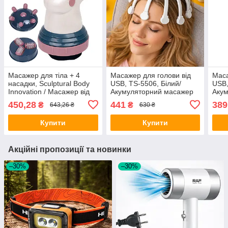
Масажер для тіла + 4
Масажер для голови від
Маса
насадки, Sculptural Body
USB, TS-5506, Білий/
USB,
Innovation / Масажер від
Акумуляторний масажер
Аку
целюліту / Електричний
на голову/масажер
на г
450,28
441
389
₴
₴
643,26 ₴
630 ₴
вібромасажер
вібраційний для голови
вібр
Купити
Купити
Акційні пропозиції та новинки
–30%
–30%