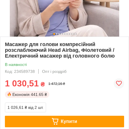
Масажер для голови компресійний
розслаблюючий Head Airbag, Фіолетовий /
Електричний масажер від головного болю
В наявності
Код: 234589738
Опт і роздріб
1 030,51
₴
1 472,16 ₴
Економія
441.65 ₴
1 026,61 ₴
від 2 шт.
Купити