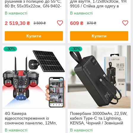
рушників з полицею до 55°C,
для взуття, 172х80х30см, YH
80 Вт, 55x35x22см, GN-9402-
9916 / Стійка для одягу в
G / Електросушарка / Сушка
передпокій / Стійка вішалка
В наявності
В наявності
для білизни настінна
для одягу та взуття
2 519,30
609
₴
₴
3 599 ₴
870 ₴
Купити
Купити
–30%
–30%
4G Камера
Повербанк 30000мАч, 22,5W,
відеоспостереження із
кабелі Type-C та Lightning,
сонячною панеллю, 12Мп,
KENSA, Чорний / Зовнішній
VU30 / Вулична камера
акумулятор для телефона /
В наявності
В наявності
поворотна / IP камера
Павербанк / Powerbank