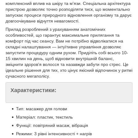
комплексний вплив на шкіру та м'язи. Спеціальна архітектура
пристрою дозволяє точно розподіляти тиск, що моментально
запускає процеси природного відновлення організму та дарує
довгоочікуване відчуття невагомості.
Прилад розроблений з урахуванням анатомічних
особливостей, що гарантує максимальне прилягання та
комфорт під час сеансу. Вам не потрібно відволікатися на
складні налаштування — інтуїтивне управління дозволяє
запустити процедуру одним рухом. Приділіть собі всього 10-
15 хвилин на день, щоб відновити внутрішній баланс,
зміцнити здоров'я волосся та назавжди забути про стрес. Це
ідеальне рішення для тих, хто цінує якісний відпочинок у ритмі
сучасного мегаполісу.
Характеристики:
Тип: масажер для голови
Матеріал: пластик, текстиль
Функції: повітряний масаж, вібрація
Режими: 3 рівні інтенсивності + нагрів