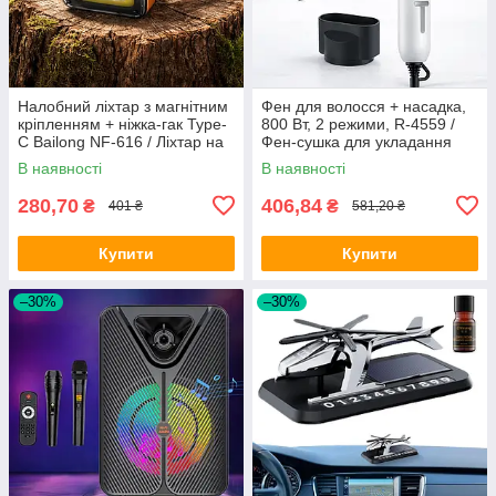
Налобний ліхтар з магнітним
Фен для волосся + насадка,
кріпленням + ніжка-гак Type-
800 Вт, 2 режими, R-4559 /
C Bailong NF-616 / Ліхтар на
Фен-сушка для укладання
голову / Акумуляторний
волосся / Дорожній фен
В наявності
В наявності
налобний ліхтарик
280,70
406,84
₴
₴
401 ₴
581,20 ₴
Купити
Купити
–30%
–30%