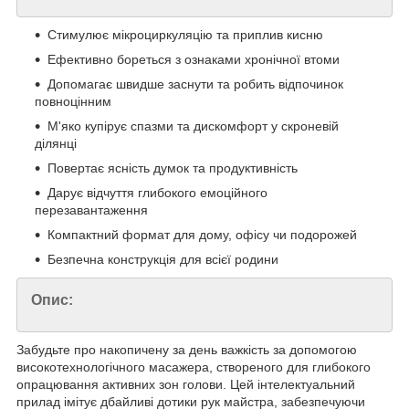
Стимулює мікроциркуляцію та приплив кисню
Ефективно бореться з ознаками хронічної втоми
Допомагає швидше заснути та робить відпочинок
повноцінним
М'яко купірує спазми та дискомфорт у скроневій
ділянці
Повертає ясність думок та продуктивність
Дарує відчуття глибокого емоційного
перезавантаження
Компактний формат для дому, офісу чи подорожей
Безпечна конструкція для всієї родини
Опис:
Забудьте про накопичену за день важкість за допомогою
високотехнологічного масажера, створеного для глибокого
опрацювання активних зон голови. Цей інтелектуальний
прилад імітує дбайливі дотики рук майстра, забезпечуючи