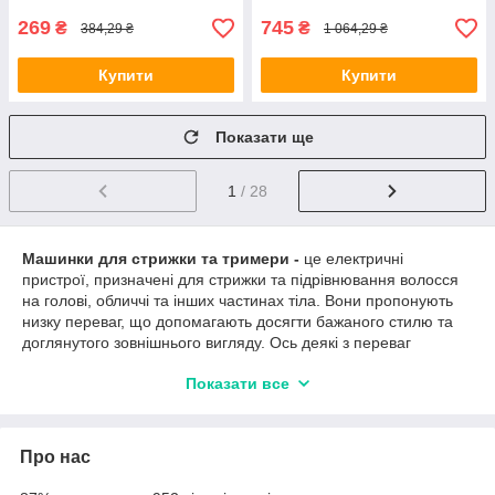
269
745
₴
₴
384,29 ₴
1 064,29 ₴
Купити
Купити
Показати ще
1
/ 28
Машинки для стрижки та тримери -
це електричні
пристрої, призначені для стрижки та підрівнювання волосся
на голові, обличчі та інших частинах тіла. Вони пропонують
низку переваг, що допомагають досягти бажаного стилю та
доглянутого зовнішнього вигляду. Ось деякі з переваг
машинок для стрижки та тримерів:
Показати все
Зручність використання
: Машинки для стрижки та
тримери забезпечують простоту та зручність
використання. Вони компактні, легкі та легко
Про нас
маневруються різними ділянками тіла.
Рівномірний та точний результат
: Машинки для