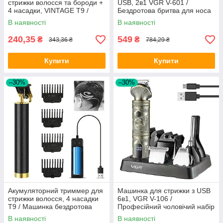
стрижки волосся та бороди +
USB, 2в1 VGR V-601 /
4 насадки, VINTAGE T9 /
Бездротова бритва для носа
Машинка для стрижки
та вух / Тример з підставкою
В наявності
В наявності
волоссяя та бороди
240,35
549
₴
₴
343,36 ₴
784,29 ₴
Купити
Купити
–30%
–30%
Акумуляторний триммер для
Машинка для стрижки з USB
стрижки волосся, 4 насадки
6в1, VGR V-106 /
T9 / Машинка бездротова
Професійний чоловічий набір
для окантовки, бороди та
для догляду за волоссям
В наявності
В наявності
вусів