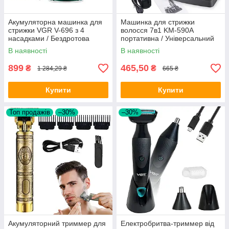
Акумуляторна машинка для
Машинка для стрижки
стрижки VGR V-696 з 4
волосся 7в1 KM-590А
насадками / Бездротова
портативна / Універсальний
професійна машинка для
бездротовий триммер для
В наявності
В наявності
волосся
стрижки бороди та носа
899
465,50
₴
₴
1 284,29 ₴
665 ₴
Купити
Купити
Топ продажів
–30%
–30%
Акумуляторний триммер для
Електробритва-триммер від