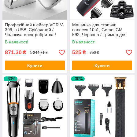
Професійний шейвер VGR V-
Машинка для стрижки
399, з USB, Сріблястий /
волосся 10в1, Gemei GM
Чоловіча електробритва /
592, Червона / Тример для
Портативна акумуляторна
стрижки вусів, бороди /
В наявності
В наявності
бритва
Електробритва
871,30
525
₴
₴
1 244,71 ₴
750 ₴
Купити
Купити
–30%
–30%