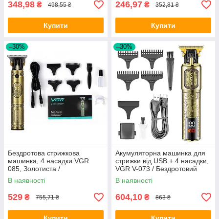
348,98
246,97
₴
₴
498,55 ₴
352,81 ₴
Купити
Купити
–30%
–30%
Бездротова стрижкова
Акумуляторна машинка для
машинка, 4 насадки VGR
стрижки від USB + 4 насадки,
085, Золотиста /
VGR V-073 / Бездротовий
Акумуляторна машинка /
чоловічий тример для
В наявності
В наявності
Тример
стрижки
529
604,10
₴
₴
755,71 ₴
863 ₴
Купити
Купити