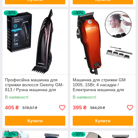
–30%
–30%
Професійна машинка для
Машинка для стрижки GM
стрижки волосся Geemy GM-
1005, 15Вт, 4 насадки /
813 / Ручна машинка для
Електрична машинка для
стрижки / Тример
стрижки волосся
В наявності
В наявності
405
395
₴
₴
578,57 ₴
564,29 ₴
Купити
Купити
–30%
–30%